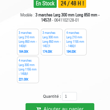
En Stock
24 / 48 H !
Modèle :
3 marches Larg 300 mm Long 850 mm -
1457/I
- 0641102128-01
3 marches
3 marches
4 marches
Larg 210 mm
Larg 300 mm
Larg 210 mm
Long 850 mm -
Long 850 mm -
Long 1155 mm
1459/I
1457/I
- 1460/I
164.00
€
174.00
€
194.00
€
4 marches
Larg 300 mm
Long 1155 mm
- 1458/I
221.00
€
Quantité :
Ajouter au panier