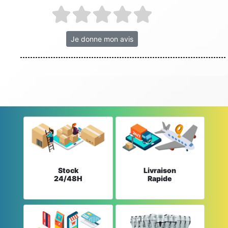
Je donne mon avis
Stock
Livraison
24/48H
Rapide