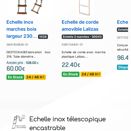
Echelle inox
Echelle de corde
Echell
marches bois
amovible Lalizas
Echelle 
largeur 230...
1038
Echelle 3 marches - 50043
05111022
0641404836-01
0381104441-01
Conçue 
sécurité à
DESTOCKAGEFabrication inox
Echelle de corde avec marche
96.4
316. Tube diamètre...
plastique Lalizas....
Ancien prix :
108.00
€
22.40
€
Disponi
60.00
€
En Stock
24 / 48 H !
En Stock
24 / 48 H !
Echelle inox télescopique
encastrable