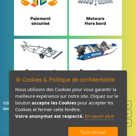
Paiement
Moteurs
sécurisé
Hors bord
Remorques et
Pneumatiques
Pièces détachées
et Pièces
🍪 Cookies & Politique de confidentialité
Nous utilisons des Cookies pour vous garantir la
meilleure expérience sur notre site. Cliquez sur le
bouton
accepte les Cookies
pour accepter les
©2026-2027 France Accastillage
Mentions légales
Cookies et fermer cette fenêtre.
tous droits réservés
Politique de confidentialité
Votre anonymat est respecté.
En savoir plus
Contact / Plan
Tout refuser