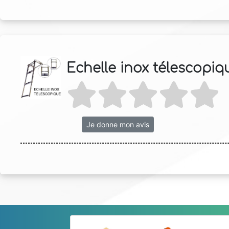
Echelle inox télescopiq
Je donne mon avis