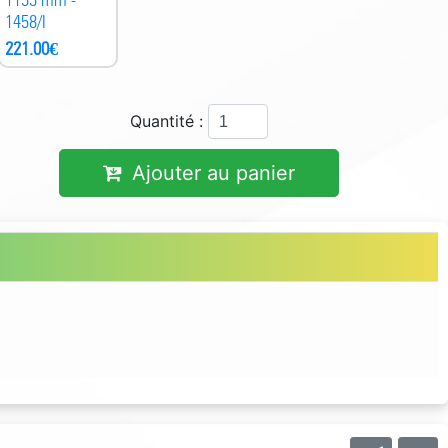
1458/I
221.00
€
Quantité :
Ajouter au panier