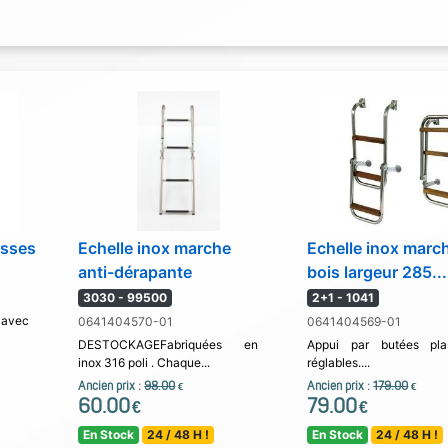
osses
Echelle inox marche
Echelle inox marc
anti-dérapante
bois largeur 285...
3030 - 99500
2+1 - 1041
avec
0641404570-01
0641404569-01
DESTOCKAGEFabriquées en
Appui par butées plas
inox 316 poli . Chaque...
réglables....
Ancien prix :
98.00
Ancien prix :
179.00
€
€
60.00
79.00
€
€
En Stock
24 / 48 H !
En Stock
24 / 48 H !