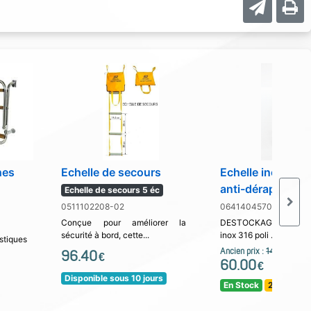
hes
Echelle de secours
Echelle inox mar
anti-dérapante
Echelle de secours 5 éc
0511102208-02
0641404570-03
Conçue pour améliorer la
DESTOCKAGEFabriq
sécurité à bord, cette...
inox 316 poli . Chaque..
tiques
Ancien prix :
143.00
96.40
€
€
60.00
€
Disponible sous 10 jours
En Stock
24 / 48 H !