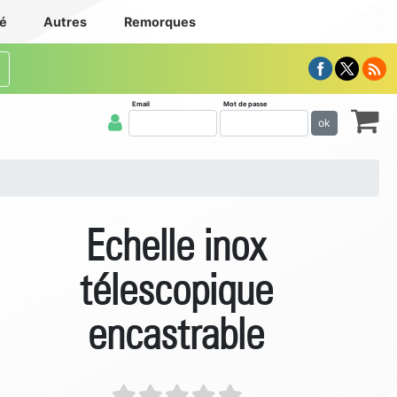
té
Autres
Remorques
Email
Mot de passe
ok
Echelle inox
télescopique
encastrable