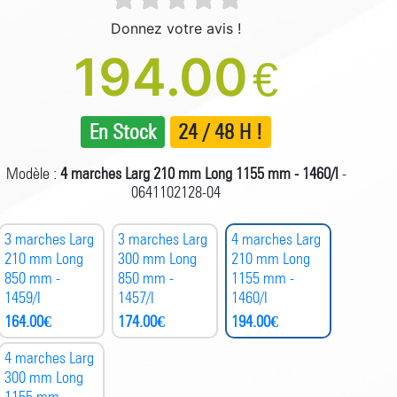
Donnez votre avis !
194.00
€
En Stock
24 / 48 H !
Modèle :
4 marches Larg 210 mm Long 1155 mm - 1460/I
-
0641102128-04
3 marches Larg
3 marches Larg
4 marches Larg
210 mm Long
300 mm Long
210 mm Long
850 mm -
850 mm -
1155 mm -
1459/I
1457/I
1460/I
164.00
€
174.00
€
194.00
€
4 marches Larg
300 mm Long
1155 mm -