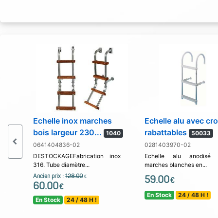
Echelle inox marches
Echelle alu avec cr
bois largeur 230...
rabattables
1040
50033
0641404836-02
0281403970-02
DESTOCKAGEFabrication inox
Echelle alu anodisé 
316. Tube diamètre...
marches blanches en...
Ancien prix :
128.00
€
59.00
€
60.00
€
En Stock
24 / 48 H !
En Stock
24 / 48 H !