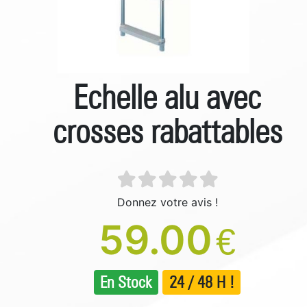
Echelle alu avec
crosses rabattables
Donnez votre avis !
59.00
€
En Stock
24 / 48 H !