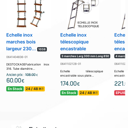
Echelle inox
Echelle inox
Echell
marches bois
télescopique
téles
largeur 230...
encastrable
encas
1038
3 marches Larg 300 mm Long 850
4 marche
0641404836-01
0641102128-01
06411021
DESTOCKAGEFabrication inox
316. Tube diamètre...
Echelle télescopique
Echell
Ancien prix :
108.00
€
encastrable sous plate...
encastrabl
60.00
€
174.00
221.
€
En Stock
24 / 48 H !
En Stock
24 / 48 H !
EPUISE