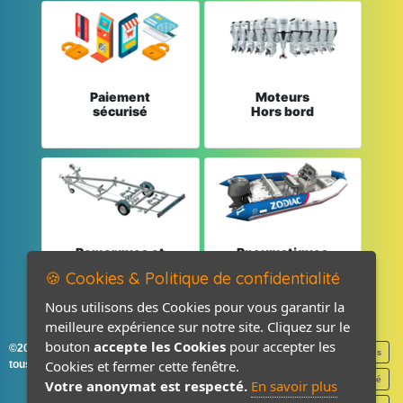
Paiement
Moteurs
sécurisé
Hors bord
Remorques et
Pneumatiques
Pièces détachées
et Pièces
🍪 Cookies & Politique de confidentialité
Nous utilisons des Cookies pour vous garantir la
meilleure expérience sur notre site. Cliquez sur le
bouton
accepte les Cookies
pour accepter les
©2026-2027 France Accastillage
Mentions légales
Cookies et fermer cette fenêtre.
tous droits réservés
Politique de confidentialité
Votre anonymat est respecté.
En savoir plus