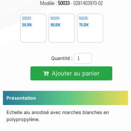
Modèle :
50033
- 0281403970-02
50033
50034
50035
59.00
€
69.00
€
75.00
€
Quantité :
Ajouter au panier
Présentation
Echelle alu anodisé avec marches blanches en
polypropylène.