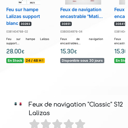
Feu sur hampe
Feux de navigation
Feux d
Lalizas support
encastrable ''Mati...
encast
blanc
30293
30851
30841
0381404768-02
0380004976-04
03814049
Feu sur hampe Lalizas
Feux de navigation
Feux 
support...
encastrables...
encastrabl
28.00
15.30
15.30
€
€
En Stock
24 / 48 H !
Disponible sous 30 jours
En Sto
Feux de navigation ''Classic'' S12
Lalizas