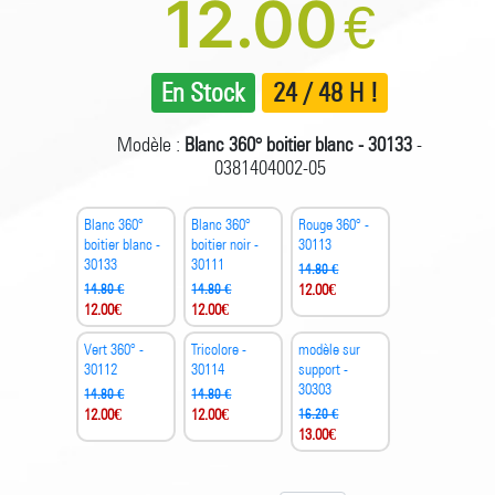
12.00
€
En Stock
24 / 48 H !
Modèle :
Blanc 360° boitier blanc - 30133
-
0381404002-05
Blanc 360°
Blanc 360°
Rouge 360° -
boitier blanc -
boitier noir -
30113
30133
30111
14.80 €
14.80 €
14.80 €
12.00
€
12.00
€
12.00
€
Vert 360° -
Tricolore -
modèle sur
30112
30114
support -
30303
14.80 €
14.80 €
12.00
€
12.00
€
16.20 €
13.00
€