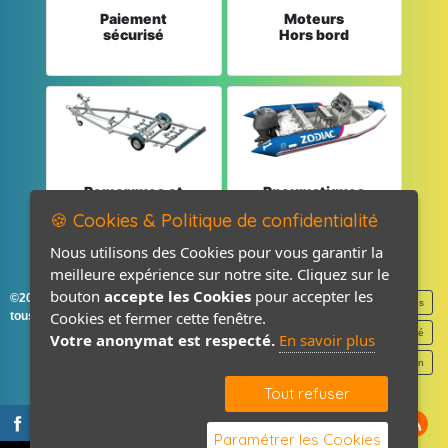
Paiement
Moteurs
sécurisé
Hors bord
Remorques et
Pneumatiques
Pièces détachées
et Pièces
🍪 Cookies & Politique de confidentialité
Nous utilisons des Cookies pour vous garantir la
meilleure expérience sur notre site. Cliquez sur le
bouton
accepte les Cookies
pour accepter les
©2026-2027 France Accastillage
Mentions légales
Cookies et fermer cette fenêtre.
tous droits réservés
Politique de confidentialité
Votre anonymat est respecté.
En savoir plus
Contact / Plan
Tout refuser
Paramétrer les Cookies