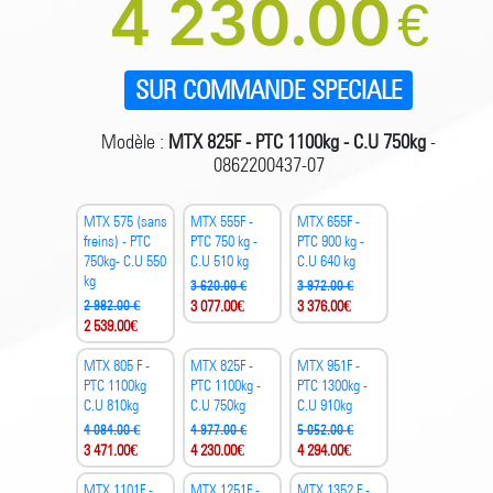
4 230.00
€
SUR COMMANDE SPECIALE
Modèle :
MTX 825F - PTC 1100kg - C.U 750kg
-
0862200437-07
MTX 575 (sans
MTX 555F -
MTX 655F -
freins) - PTC
PTC 750 kg -
PTC 900 kg -
750kg- C.U 550
C.U 510 kg
C.U 640 kg
kg
3 620.00 €
3 972.00 €
2 982.00 €
3 077.00
€
3 376.00
€
2 539.00
€
MTX 805 F -
MTX 825F -
MTX 951F -
PTC 1100kg
PTC 1100kg -
PTC 1300kg -
C.U 810kg
C.U 750kg
C.U 910kg
4 084.00 €
4 977.00 €
5 052.00 €
3 471.00
€
4 230.00
€
4 294.00
€
MTX 1101F -
MTX 1251F -
MTX 1352 F -