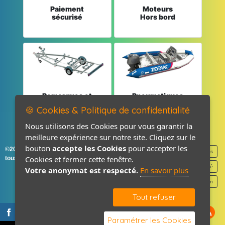
Paiement
Moteurs
sécurisé
Hors bord
Remorques et
Pneumatiques
Pièces détachées
et Pièces
🍪 Cookies & Politique de confidentialité
Nous utilisons des Cookies pour vous garantir la
meilleure expérience sur notre site. Cliquez sur le
bouton
accepte les Cookies
pour accepter les
©2026-2027 France Accastillage
Mentions légales
Cookies et fermer cette fenêtre.
tous droits réservés
Politique de confidentialité
Votre anonymat est respecté.
En savoir plus
Contact / Plan
Tout refuser
Paramétrer les Cookies