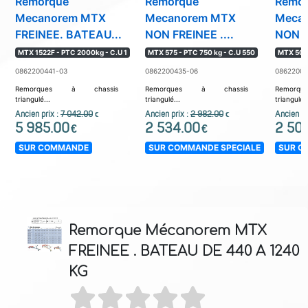
Remorque
Remorque
Remo
Mecanorem MTX
Mecanorem MTX
Meca
FREINEE. BATEAU...
NON FREINEE ....
NON F
MTX 1522F - PTC 2000kg - C.U 1
MTX 575 - PTC 750 kg - C.U 550
MTX 505 
0862200441-03
0862200435-06
08622004
Remorques à chassis
Remorques à chassis
Remorq
triangulé...
triangulé...
triangulé..
Ancien prix :
7 042.00
Ancien prix :
2 982.00
Ancien pr
€
€
5 985.00
2 534.00
2 50
€
€
SUR COMMANDE
SUR COMMANDE SPECIALE
SUR C
Remorque Mécanorem MTX
FREINEE . BATEAU DE 440 A 1240
KG