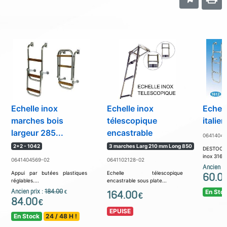
Echelle inox
Echelle inox
Echell
marches bois
télescopique
italie
largeur 285...
encastrable
06414045
2+2 - 1042
3 marches Larg 210 mm Long 850
DESTOCK
inox 316 t
0641404569-02
0641102128-02
Ancien pr
Appui par butées plastiques
Echelle télescopique
60.0
réglables....
encastrable sous plate...
Ancien prix :
184.00
En Sto
€
164.00
€
84.00
€
EPUISE
En Stock
24 / 48 H !