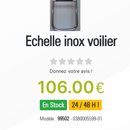
Echelle inox voilier
Donnez votre avis !
106.00
€
En Stock
24 / 48 H !
Modèle :
99502
- 0380005599-01