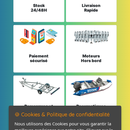
Stock
Livraison
24/48H
Rapide
Paiement
Moteurs
sécurisé
Hors bord
Remorques et
Pneumatiques
Pièces détachées
et Pièces
🍪 Cookies & Politique de confidentialité
Nous utilisons des Cookies pour vous garantir la