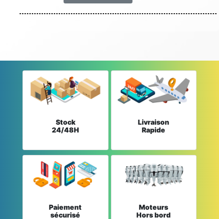
Stock
Livraison
24/48H
Rapide
Paiement
Moteurs
sécurisé
Hors bord