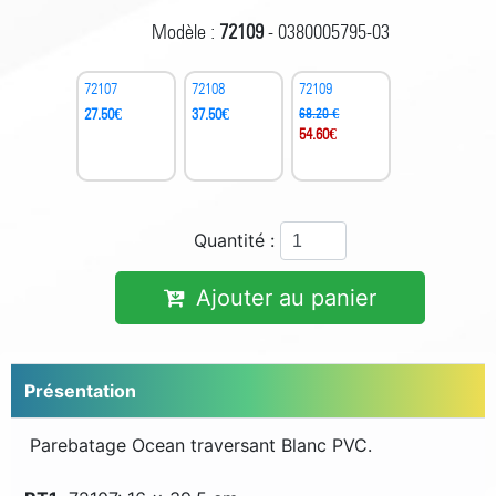
Modèle :
72109
- 0380005795-03
72107
72108
72109
27.50
€
37.50
€
68.20 €
54.60
€
Quantité :
Ajouter au panier
Présentation
Parebatage Ocean traversant Blanc PVC.