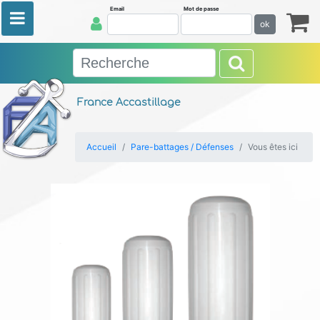
Email
Mot de passe
ok
France Accastillage
Accueil
Pare-battages / Défenses
Vous êtes ici