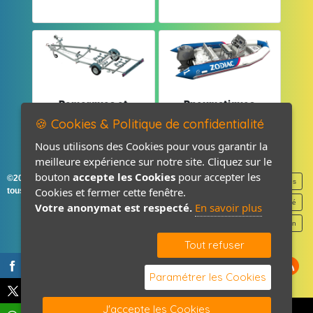
Remorques et
Pneumatiques
Pièces détachées
et Pièces
🍪 Cookies & Politique de confidentialité
Nous utilisons des Cookies pour vous garantir la
meilleure expérience sur notre site. Cliquez sur le
bouton
accepte les Cookies
pour accepter les
©2026-2027 France Accastillage
Mentions légales
Cookies et fermer cette fenêtre.
tous droits réservés
Politique de confidentialité
Votre anonymat est respecté.
En savoir plus
Contact / Plan
Tout refuser
Paramétrer les Cookies
J'accepte les Cookies