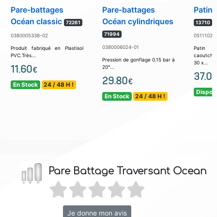
Pare-battages
Pare-battages
Patin
Océan classic
Océan cylindriques
72261
13710
71994
0380005338-02
05111023
0380006024-01
Produit fabriqué en Plastisol
Patin
PVC.Très...
caoutchou
Pression de gonflage 0.15 bar à
30 x...
11.60
20°...
€
37.0
29.80
€
En Stock
24 / 48 H !
Disponi
En Stock
24 / 48 H !
Pare Battage Traversant Ocean
Je donne mon avis