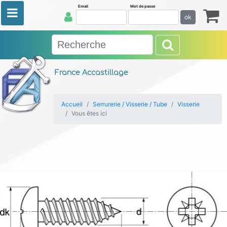
Email
Mot de passe
ok
France Accastillage
Accueil
Serrurerie / Visserie / Tube
Visserie
Vous êtes ici