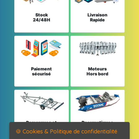
Stock
Livraison
24/48H
Rapide
Paiement
Moteurs
sécurisé
Hors bord
Remorques et
Pneumatiques
Pièces détachées
et Pièces
🍪 Cookies & Politique de confidentialité