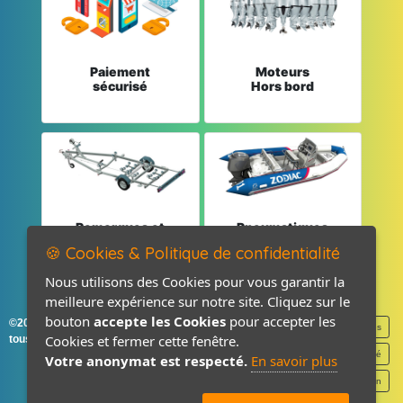
Paiement
Moteurs
sécurisé
Hors bord
Remorques et
Pneumatiques
Pièces détachées
et Pièces
🍪 Cookies & Politique de confidentialité
Nous utilisons des Cookies pour vous garantir la
meilleure expérience sur notre site. Cliquez sur le
bouton
accepte les Cookies
pour accepter les
©2026-2027 France Accastillage
Mentions légales
Cookies et fermer cette fenêtre.
tous droits réservés
Politique de confidentialité
Votre anonymat est respecté.
En savoir plus
Contact / Plan