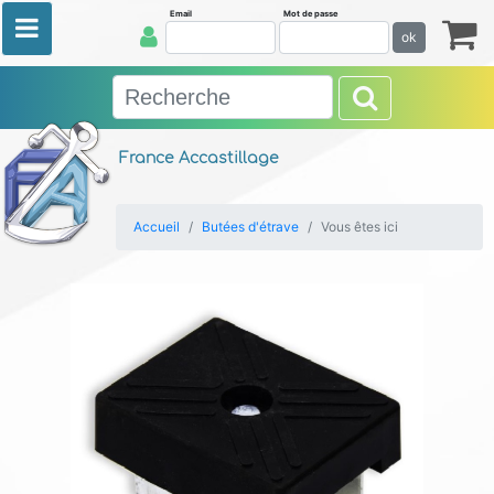
Email
Mot de passe
ok
France Accastillage
Accueil
Butées d'étrave
Vous êtes ici