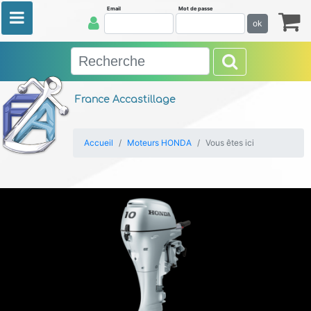
Email
Mot de passe
ok
France Accastillage
Accueil
Moteurs HONDA
Vous êtes ici