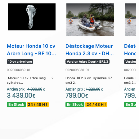
Moteur Honda 10 cv
Déstockage Moteur
Désto
Arbre Long - BF 10...
Honda 2.3 cv - DH...
Honda 
10 cv arbre long
Version Arbre Court - BF2.3
Version 
0020006089-01
0020006086-01
00200060
Moteur 10 cv arbre long . 2
Honda BF2.3 cv Cylindrée 57
Honda BF
cylindres...
cm3 2...
cm3 2...
Ancien prix :
4 039.00
Ancien prix :
1 229.00
Ancien pr
€
€
3 439.00
799.00
799.
€
€
En Stock
24 / 48 H !
En Stock
24 / 48 H !
En Sto