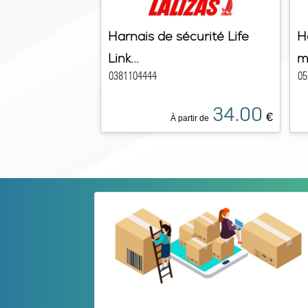
Harnais de sécurité Life
H
Link...
m
0381104444
05
34.00
€
À partir de