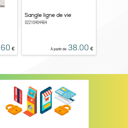
Sangle ligne de vie
02210404464
.60
38.00
€
€
À partir de