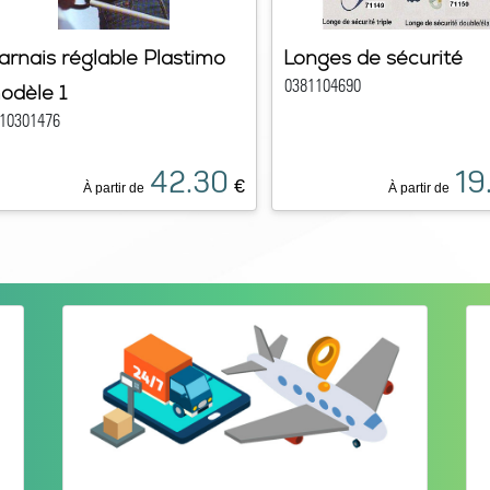
arnais réglable Plastimo
Longes de sécurité
0381104690
odèle 1
10301476
42.30
19
€
À partir de
À partir de