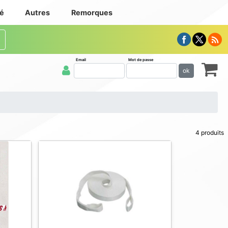
té
Autres
Remorques
Email
Mot de passe
ok
4 produits