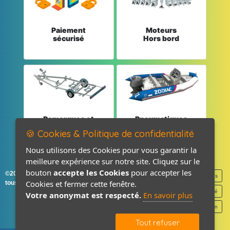
Paiement
Moteurs
sécurisé
Hors bord
Remorques et
Pneumatiques
Pièces détachées
et Pièces
🍪 Cookies & Politique de confidentialité
Nous utilisons des Cookies pour vous garantir la
meilleure expérience sur notre site. Cliquez sur le
bouton
accepte les Cookies
pour accepter les
©2026-2027 France Accastillage
Mentions légales
Cookies et fermer cette fenêtre.
tous droits réservés
Politique de confidentialité
Votre anonymat est respecté.
En savoir plus
Contact / Plan
Tout refuser