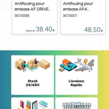
Antifouling pour
Antifouling pour
embase AF DRIVE...
embase AF4...
0621300068
0621300071
38.40
48.50
€
€
À partir de
Stock
Livraison
24/48H
Rapide