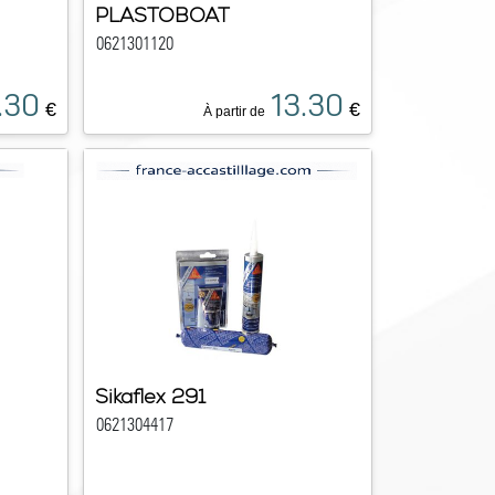
PLASTOBOAT
0621301120
.30
13.30
€
€
À partir de
Sikaflex 291
0621304417