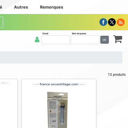
té
Autres
Remorques
Email
Mot de passe
ok
13 produits