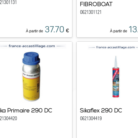
21301131
FIBROBOAT
0621301121
37.70
13
€
À partir de
À partir de
ika Primaire 290 DC
Sikaflex 290 DC
21304420
0621304419