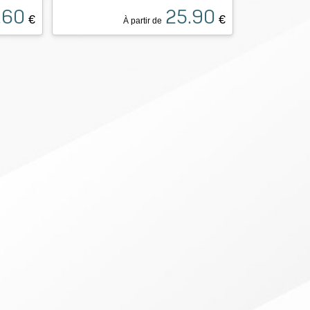
.60
25.90
€
€
À partir de