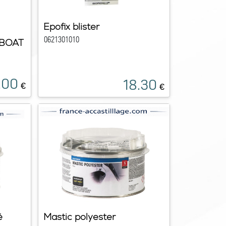
Epofix blister
0621301010
BOAT
.00
18.30
€
€
é
Mastic polyester