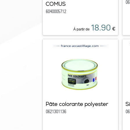
06
COMUS
6040005712
18.90
€
À partir de
Pâte colorante polyester
S
0621301136
06