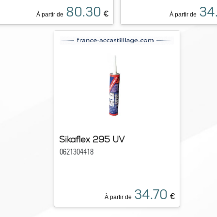
80.30
34
€
À partir de
À partir de
Sikaflex 295 UV
0621304418
34.70
€
À partir de