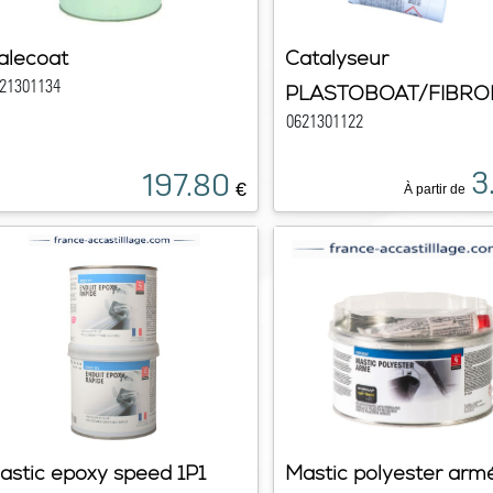
alecoat
Catalyseur
21301134
PLASTOBOAT/FIBRO
0621301122
3
197.80
€
À partir de
astic epoxy speed 1P1
Mastic polyester arm