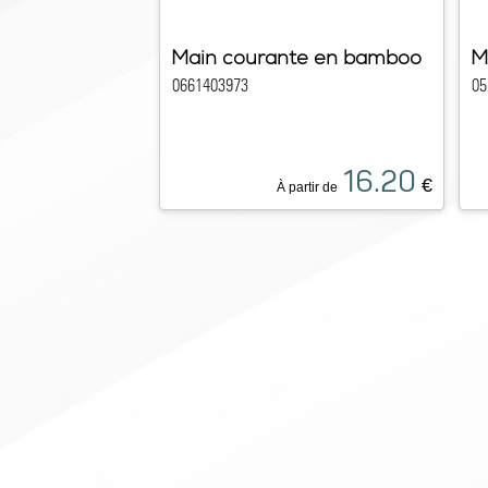
Main courante en bamboo
M
0661403973
05
16.20
€
À partir de