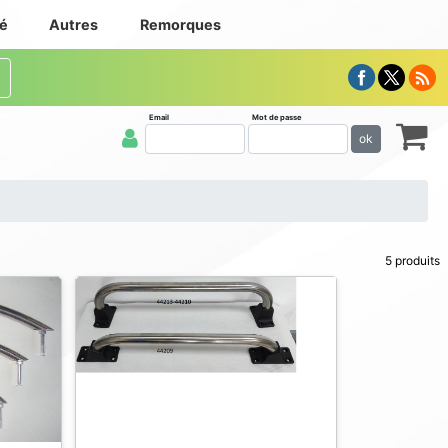
té
Autres
Remorques
Email
Mot de passe
ok
5 produits