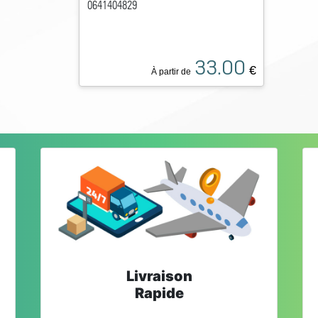
0641404829
33.00
€
À partir de
Livraison
Rapide