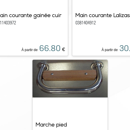
ain courante gainée cuir
Main courante Lalizas
11403972
0381404912
66.80
30
€
À partir de
À partir de
Marche pied