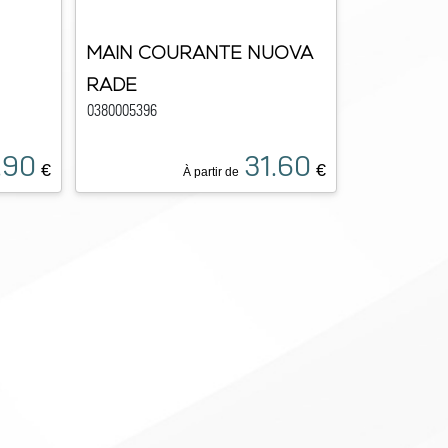
MAIN COURANTE NUOVA
RADE
0380005396
.90
31.60
€
€
À partir de