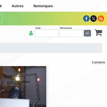
té
Autres
Remorques
Email
Mot de passe
ok
3 produits