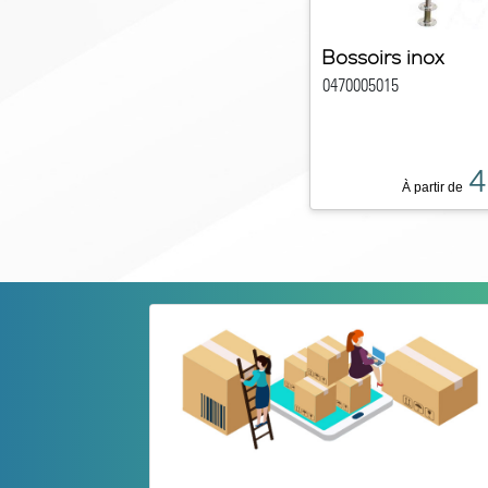
Bossoirs inox
0470005015
4
À partir de