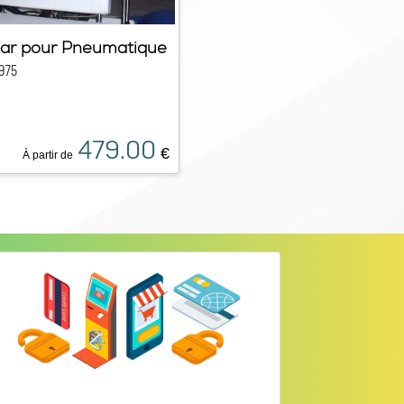
bar pour Pneumatique
975
479.00
€
À partir de