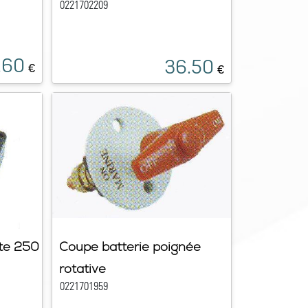
0221702209
.60
36.50
€
€
tte 250
Coupe batterie poignée
rotative
0221701959