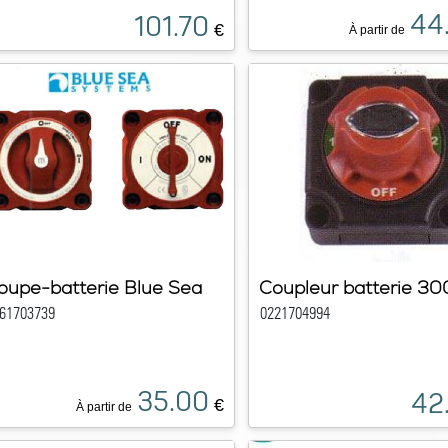
44
101.70
€
À partir de
oupe-batterie Blue Sea
Coupleur batterie 30
61703739
0221704994
35.00
42
€
À partir de