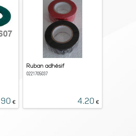
Ruban adhésif
0221705037
.90
4.20
€
€