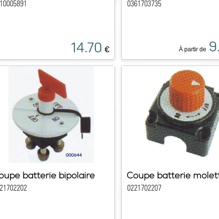
10005891
0361703735
9
14.70
€
À partir de
oupe batterie bipolaire
Coupe batterie mole
21702202
0221702207