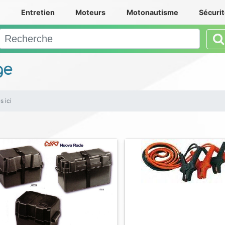
e
Entretien
Moteurs
Motonautisme
Sécuri
ge
s ici