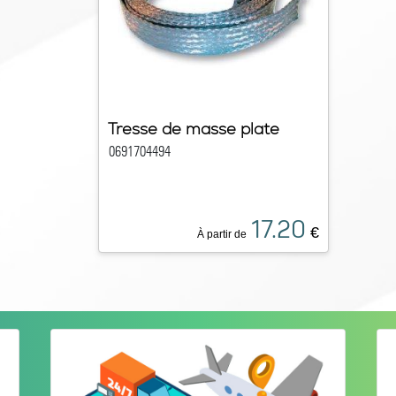
Tresse de masse plate
0691704494
17.20
€
À partir de