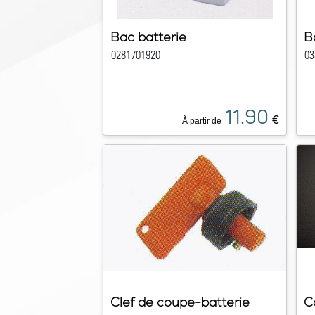
Bac batterie
B
0281701920
03
11.90
€
À partir de
Clef de coupe-batterie
C