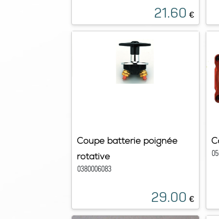
21.60
€
Coupe batterie poignée
C
05
rotative
0380006083
29.00
€