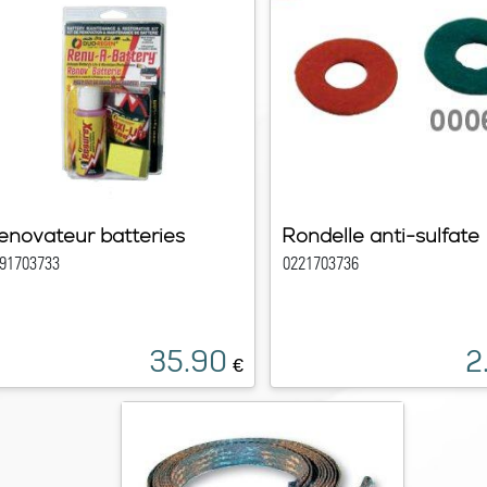
enovateur batteries
Rondelle anti-sulfate
91703733
0221703736
35.90
2
€