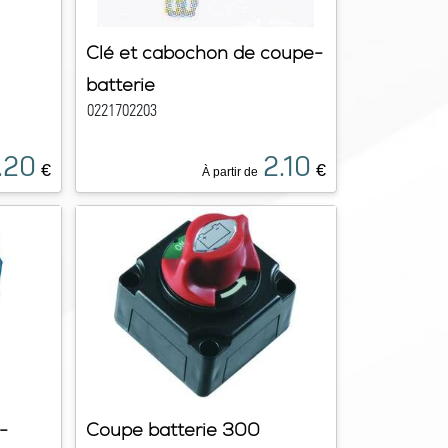
Clé et cabochon de coupe-
batterie
0221702203
.20
2.10
€
€
À partir de
-
Coupe batterie 300