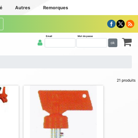
té
Autres
Remorques
Email
Mot de passe
ok
21 produits