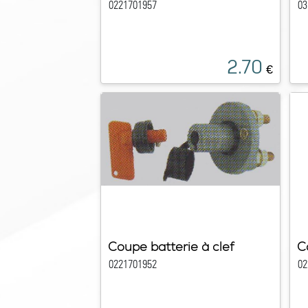
0221701957
03
2.70
€
Coupe batterie à clef
C
0221701952
02