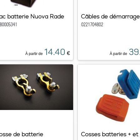
ac batterie Nuova Rade
Câbles de démarrage
80005341
0221704802
14.40
39
€
À partir de
À partir de
osse de batterie
Cosses batteries + et 