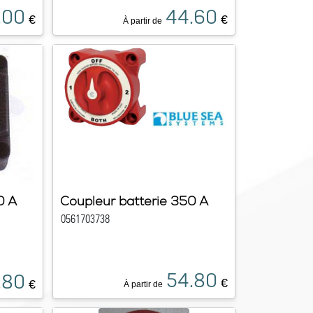
.00
44.60
€
€
À partir de
0 A
Coupleur batterie 350 A
0561703738
54.80
.80
€
€
À partir de