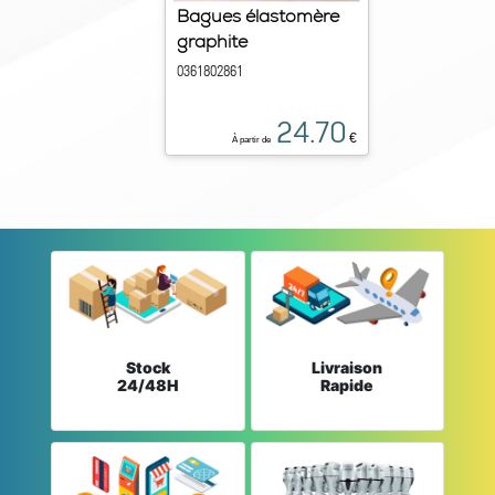
Bagues élastomère
graphite
0361802861
24.70
€
À partir de
Stock
Livraison
24/48H
Rapide