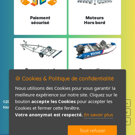
Paiement
Moteurs
sécurisé
Hors bord
Remorques et
Pneumatiques
Pièces détachées
et Pièces
🍪 Cookies & Politique de confidentialité
Nous utilisons des Cookies pour vous garantir la
meilleure expérience sur notre site. Cliquez sur le
bouton
accepte les Cookies
pour accepter les
©2026-2027 France Accastillage
Mentions légales
Cookies et fermer cette fenêtre.
tous droits réservés
Politique de confidentialité
Votre anonymat est respecté.
En savoir plus
Contact / Plan
Tout refuser