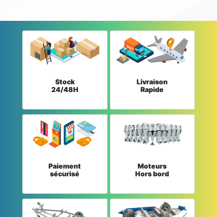
Stock
Livraison
24/48H
Rapide
Paiement
Moteurs
sécurisé
Hors bord