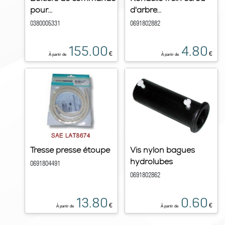
pour...
d'arbre...
0380005331
0691802882
155.00
4.80
€
€
À partir de
À partir de
Tresse presse étoupe
Vis nylon bagues
hydrolubes
0691804491
0691802862
13.80
0.60
€
€
À partir de
À partir de