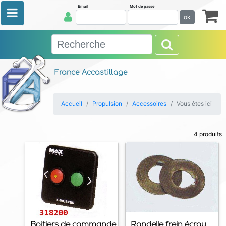
Email
Mot de passe
ok
France Accastillage
Accueil
Propulsion
Accessoires
Vous êtes ici
4 produits
Boitiers de commande
Rondelle frein écrou