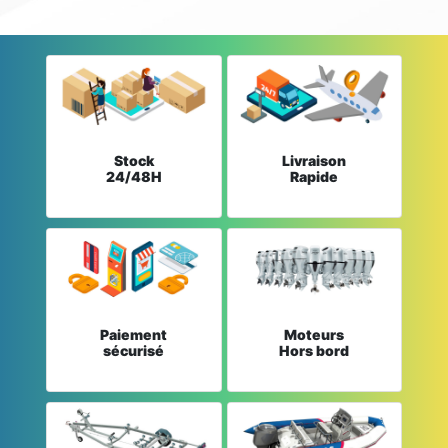
Stock
Livraison
24/48H
Rapide
Paiement
Moteurs
sécurisé
Hors bord