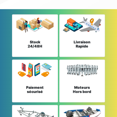
Stock
Livraison
24/48H
Rapide
Paiement
Moteurs
sécurisé
Hors bord