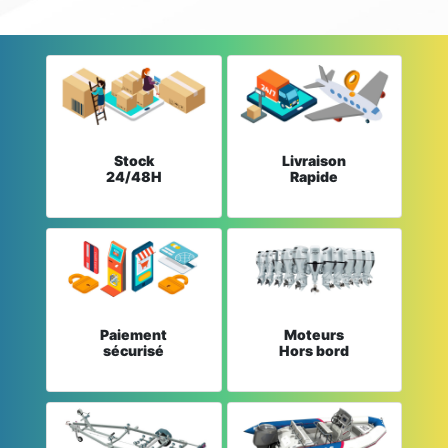
Stock
Livraison
24/48H
Rapide
Paiement
Moteurs
sécurisé
Hors bord