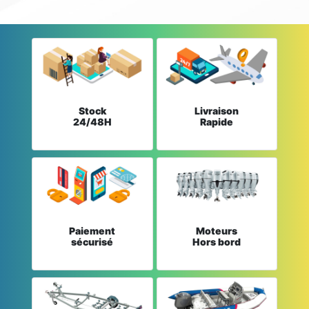
Stock
Livraison
24/48H
Rapide
Paiement
Moteurs
sécurisé
Hors bord