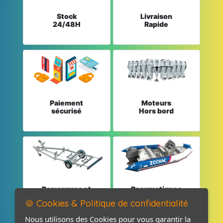
Stock
Livraison
24/48H
Rapide
Paiement
Moteurs
sécurisé
Hors bord
Remorques et
Pneumatiques
Pièces détachées
et Pièces
🍪 Cookies & Politique de confidentialité
Nous utilisons des Cookies pour vous garantir la