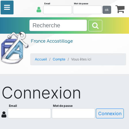
Email
Mot de passe
ok
France Accastillage
Accueil
Compte
Vous êtes ici
Connexion
Email
Mot de passe
Connexion