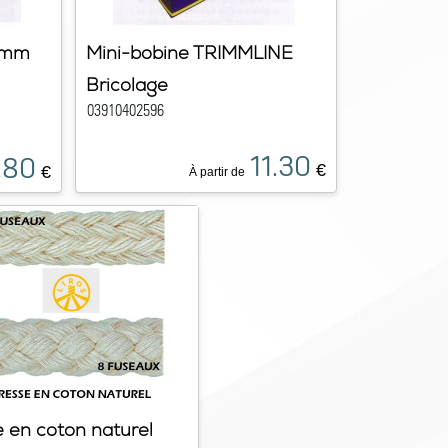
 3mm
Mini-bobine TRIMMLINE
Bricolage
03910402596
11.30
.80
€
€
À partir de
e en coton naturel