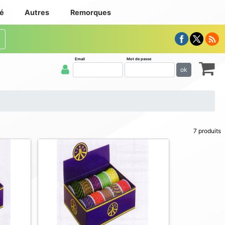
té
Autres
Remorques
Email
Mot de passe
ok
7 produits