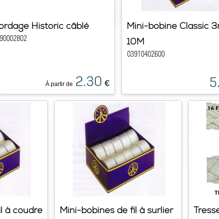
ordage Historic câblé
Mini-bobine Classic
90002802
10M
03910402600
2.30
5
€
À partir de
il à coudre
Mini-bobines de fil à surlier
Tress