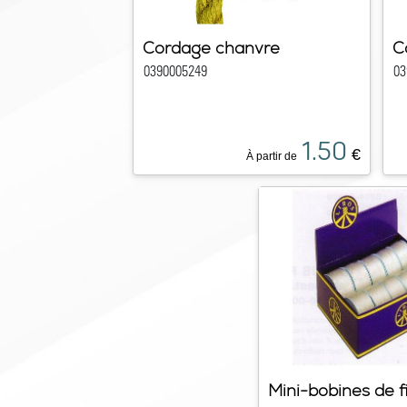
Cordage chanvre
C
0390005249
03
1.50
€
À partir de
Mini-bobines de f