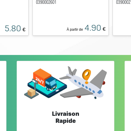
0390002601
0390002
4.90
5.80
€
€
À partir de
Livraison
Rapide