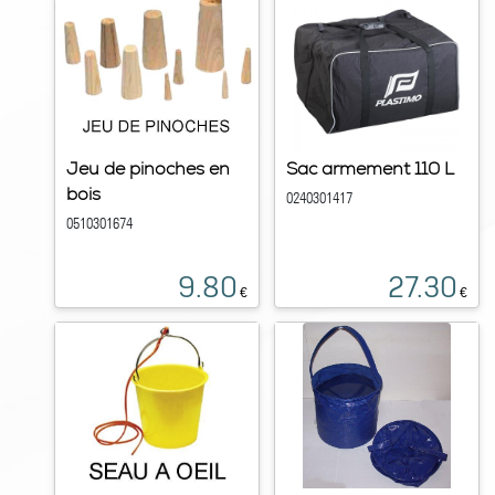
Jeu de pinoches en
Sac armement 110 L
bois
0240301417
0510301674
9.80
27.30
€
€