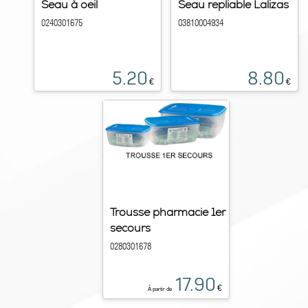
Seau à oeil
Seau repliable Lalizas
0240301675
03810004934
5.20
8.80
€
€
Trousse pharmacie 1er
secours
0280301678
17.90
€
À partir de