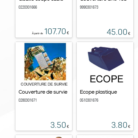
0220301666
9990301673
107.70
45.00
€
€
À partir de
Couverture de survie
Ecope plastique
0280301671
0510301676
3.50
3.80
€
€