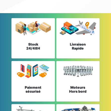
Stock
Livraison
24/48H
Rapide
Paiement
Moteurs
sécurisé
Hors bord