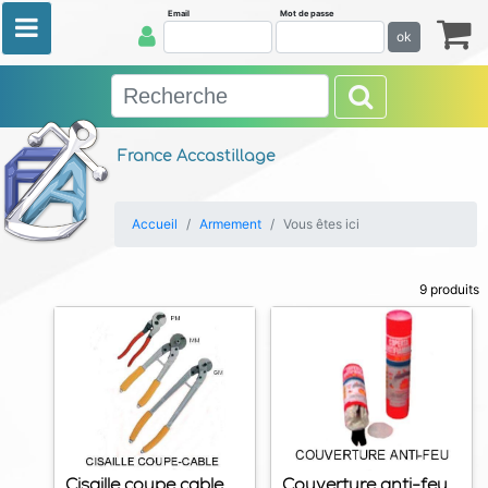
Email
Mot de passe
ok
France Accastillage
Accueil
Armement
Vous êtes ici
9 produits
Cisaille coupe cable
Couverture anti-feu