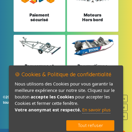
Paiement
Moteurs
sécurisé
Hors bord
Remorques et
Pneumatiques
Pièces détachées
et Pièces
🍪 Cookies & Politique de confidentialité
Nous utilisons des Cookies pour vous garantir la
meilleure expérience sur notre site. Cliquez sur le
bouton
accepte les Cookies
pour accepter les
©2026-2027 France Accastillage
Mentions légales
Cookies et fermer cette fenêtre.
tous droits réservés
Politique de confidentialité
Votre anonymat est respecté.
En savoir plus
Contact / Plan
Tout refuser