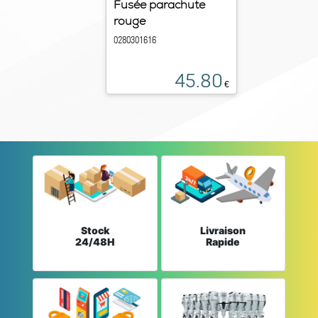
Fusée parachute
rouge
0280301616
45.80
€
Stock
Livraison
24/48H
Rapide