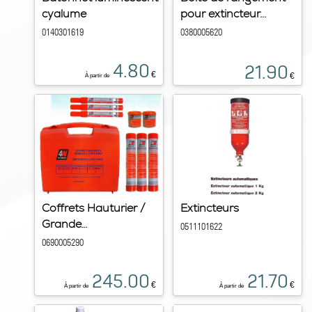
cyalume
pour extincteur...
0140301619
0380005620
4.80
21.90
€
€
À partir de
Coffrets Hauturier /
Extincteurs
Grande...
0511101622
0690005290
245.00
21.70
€
€
À partir de
À partir de