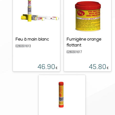
Feu à main blanc
Fumigène orange
flottant
0280301613
0280301617
46.90
45.80
€
€