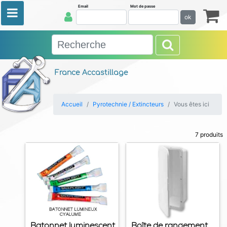
Email
Mot de passe
ok
France Accastillage
Accueil
Pyrotechnie / Extincteurs
Vous êtes ici
7 produits
Batonnet luminescent
Boîte de rangement