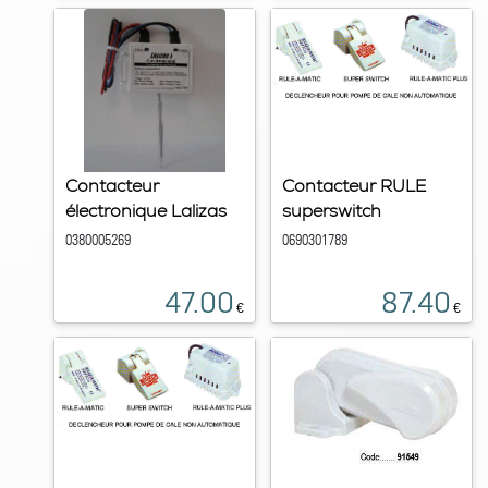
Contacteur
Contacteur RULE
électronique Lalizas
superswitch
0380005269
0690301789
47.00
87.40
€
€