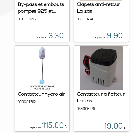
By-pass et embouts
Clapets anti-retour
pompes 925 et...
Lalizas
0511103695
0381104741
3.30
9.90
€
€
À partir de
À partir de
Contacteur hydro air
Contacteur à flotteur
Lalizas
0690301792
0380005270
115.00
19.00
€
€
À partir de