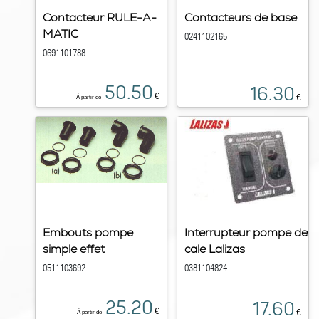
Contacteur RULE-A-
Contacteurs de base
MATIC
0241102165
0691101788
50.50
16.30
€
€
À partir de
Embouts pompe
Interrupteur pompe de
simple effet
cale Lalizas
0511103692
0381104824
25.20
17.60
€
€
À partir de