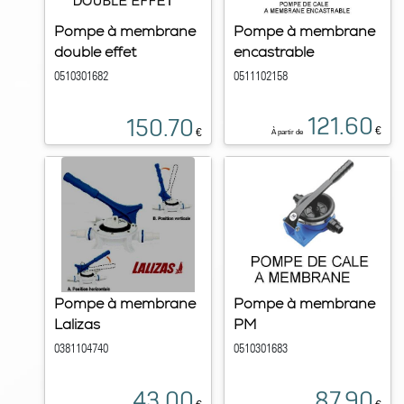
Pompe à membrane
Pompe à membrane
double effet
encastrable
0510301682
0511102158
121.60
150.70
€
€
À partir de
Pompe à membrane
Pompe à membrane
Lalizas
PM
0381104740
0510301683
43.00
87.90