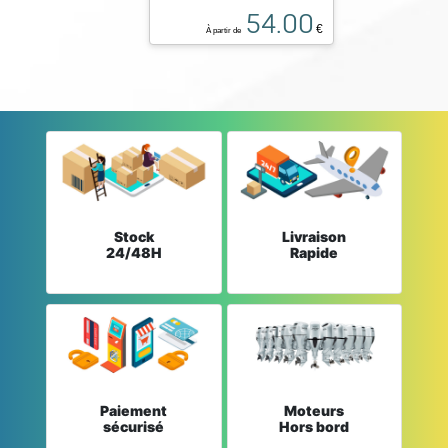
54.00
€
À partir de
Stock
Livraison
24/48H
Rapide
Paiement
Moteurs
sécurisé
Hors bord