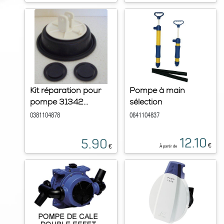
Kit réparation pour
Pompe à main
pompe 31342...
sélection
0381104878
0641104837
12.10
5.90
€
€
À partir de