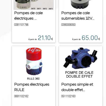
Pompes de cale
Pompes de cale
électriques ...
submersibles 12V...
0381101796
0380006050
21.10
65.00
€
€
À partir de
À partir de
Pompes électriques
Pompes simple et
RULE
double effet...
0691102162
0511102163