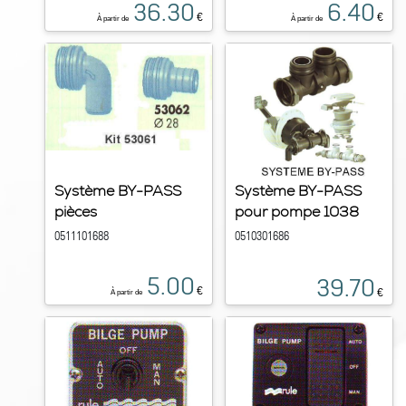
36.30
6.40
€
€
À partir de
À partir de
Système BY-PASS
Système BY-PASS
pièces
pour pompe 1038
0511101688
0510301686
5.00
39.70
€
€
À partir de