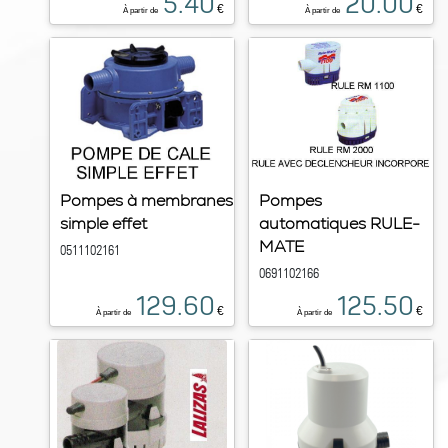
5.40
20.00
€
€
À partir de
À partir de
Pompes à membranes
Pompes
simple effet
automatiques RULE-
MATE
0511102161
0691102166
129.60
125.50
€
€
À partir de
À partir de