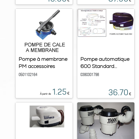
€
€
Pompe à membrane
Pompe automatique
PM accessoires
600 Standard...
0501102164
0380301798
1.25
36.70
€
€
À partir de