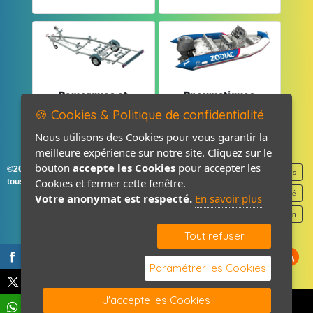
Remorques et
Pneumatiques
Pièces détachées
et Pièces
🍪 Cookies & Politique de confidentialité
Nous utilisons des Cookies pour vous garantir la
meilleure expérience sur notre site. Cliquez sur le
bouton
accepte les Cookies
pour accepter les
©2026-2027 France Accastillage
Mentions légales
Cookies et fermer cette fenêtre.
tous droits réservés
Politique de confidentialité
Votre anonymat est respecté.
En savoir plus
Contact / Plan
Tout refuser
Paramétrer les Cookies
J'accepte les Cookies