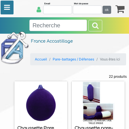
Email
Mot de passe
ok
France Accastillage
Accueil
Pare-battages / Défenses
Vous êtes ici
22 produits
Chaussette Pare
Chaussette pare-