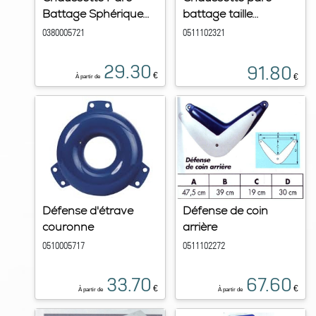
Battage Sphérique...
battage taille...
0380005721
0511102321
29.30
91.80
€
€
À partir de
Défense d'étrave
Défense de coin
couronne
arrière
0510005717
0511102272
33.70
67.60
€
€
À partir de
À partir de