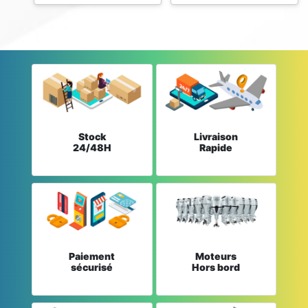
Stock
Livraison
24/48H
Rapide
Paiement
Moteurs
sécurisé
Hors bord