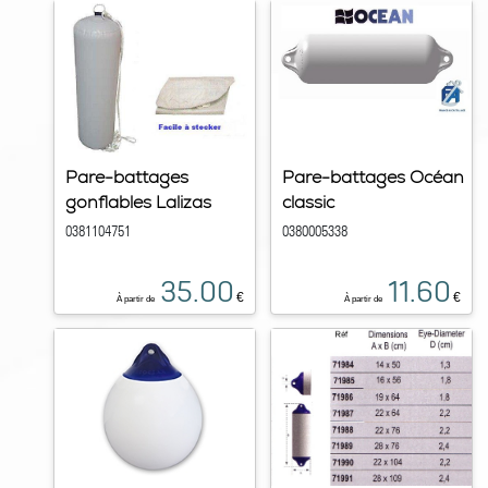
Pare-battages
Pare-battages Océan
gonflables Lalizas
classic
0381104751
0380005338
35.00
11.60
€
€
À partir de
À partir de