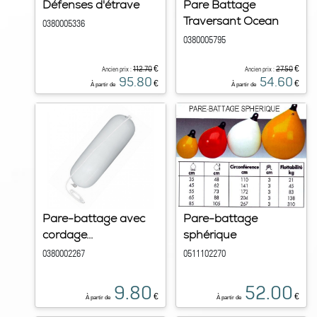
Défenses d'étrave
Pare Battage
Traversant Ocean
0380005336
0380005795
€
€
112.70
27.50
Ancien prix :
Ancien prix :
95.80
54.60
€
€
À partir de
À partir de
Pare-battage avec
Pare-battage
cordage...
sphérique
0380002267
0511102270
9.80
52.00
€
€
À partir de
À partir de