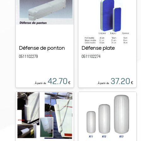
Défense de ponton
Défense plate
0511102279
0511102274
42.70
37.20
€
€
À partir de
À partir de