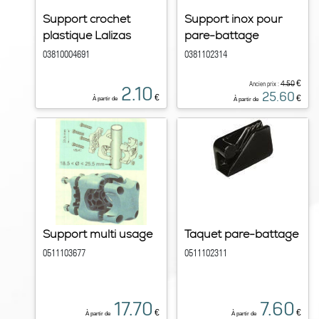
Support crochet
Support inox pour
plastique Lalizas
pare-battage
03810004691
0381102314
€
4.50
Ancien prix :
2.10
25.60
€
€
À partir de
À partir de
Support multi usage
Taquet pare-battage
0511103677
0511102311
17.70
7.60
€
€
À partir de
À partir de