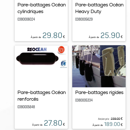
Pare-battages Océan
Pare-battages Océan
cylindriques
Heavy Duty
0380006024
0380005629
29.80
25.90
€
€
À partir de
À partir de
Pare-battages Océan
Pare-battages rigides
renforcés
0380005334
0380005648
€
239.00
Ancien prix :
27.80
189.00
€
€
À partir de
À partir de