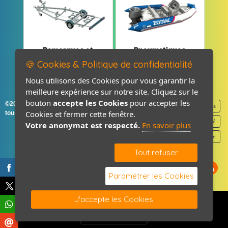
Remorques et
Pneumatiques
Pièces détachées
et Pièces
🍪 Cookies & Politique de confidentialité
Nous utilisons des Cookies pour vous garantir la
meilleure expérience sur notre site. Cliquez sur le
bouton
accepte les Cookies
pour accepter les
©2026-2027 France Accastillage
Mentions légales
Cookies et fermer cette fenêtre.
tous droits réservés
Politique de confidentialité
Votre anonymat est respecté.
En savoir plus
Contact / Plan
Tout refuser
Paramétrer les Cookies
J'accepte les Cookies