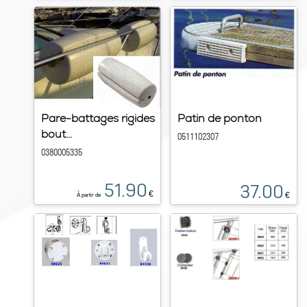
Pare-battages rigides
Patin de ponton
bout...
0511102307
0380005335
51.90
37.00
€
€
À partir de