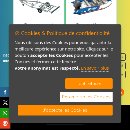
Remorques et
Pneumatiques
Pièces détachées
et Pièces
🍪 Cookies & Politique de confidentialité
Nous utilisons des Cookies pour vous garantir la
meilleure expérience sur notre site. Cliquez sur le
bouton
accepte les Cookies
pour accepter les
©2026-2027 France Accastillage
Mentions légales
Cookies et fermer cette fenêtre.
tous droits réservés
Politique de confidentialité
Votre anonymat est respecté.
En savoir plus
Contact / Plan
Tout refuser
Paramétrer les Cookies
J'accepte les Cookies