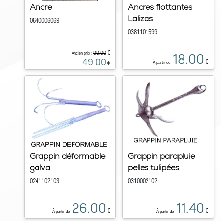
Ancre
Ancres flottantes
Lalizas
0640006069
0381101599
€
99.00
Ancien prix :
18.00
49.00
€
€
À partir de
Grappin déformable
Grappin parapluie
galva
pelles tulipées
0241102103
0310002102
26.00
11.40
€
€
À partir de
À partir de