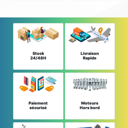
Stock
Livraison
24/48H
Rapide
Paiement
Moteurs
sécurisé
Hors bord