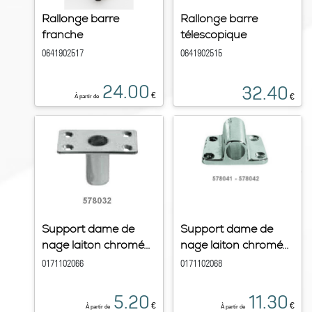
Rallonge barre
Rallonge barre
franche
télescopique
0641902517
0641902515
24.00
32.40
€
€
À partir de
Support dame de
Support dame de
nage laiton chromé...
nage laiton chromé...
0171102066
0171102068
5.20
11.30
€
€
À partir de
À partir de