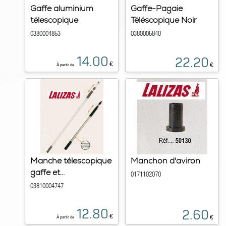
Gaffe aluminium
Gaffe-Pagaie
télescopique
Téléscopique Noir
0380004853
0380005840
14.00
22.20
€
€
À partir de
Manche télescopique
Manchon d'aviron
gaffe et...
0171102070
03810004747
12.80
2.60
€
€
À partir de