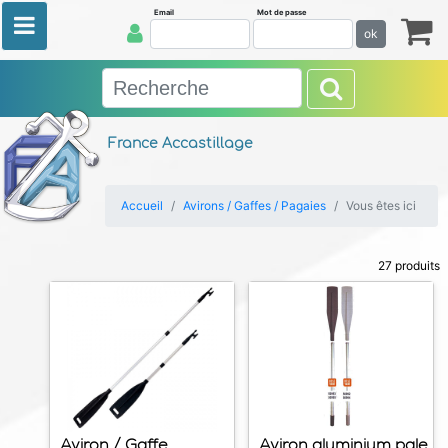
Email
Mot de passe
ok
France Accastillage
Accueil
Avirons / Gaffes / Pagaies
Vous êtes ici
27 produits
Aviron / Gaffe
Aviron aluminium pale