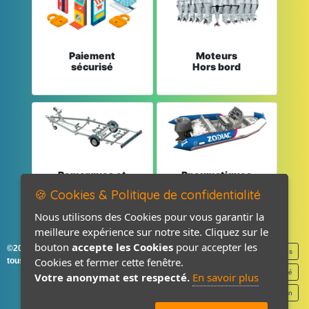
Paiement
Moteurs
sécurisé
Hors bord
Remorques et
Pneumatiques
Pièces détachées
et Pièces
🍪 Cookies & Politique de confidentialité
Nous utilisons des Cookies pour vous garantir la
meilleure expérience sur notre site. Cliquez sur le
bouton
accepte les Cookies
pour accepter les
©2026-2027 France Accastillage
Mentions légales
Cookies et fermer cette fenêtre.
tous droits réservés
Politique de confidentialité
Votre anonymat est respecté.
En savoir plus
Contact / Plan