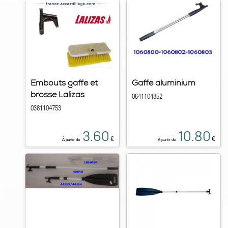
Embouts gaffe et
Gaffe aluminium
brosse Lalizas
0641104852
0381104753
3.60
10.80
€
€
À partir de
À partir de