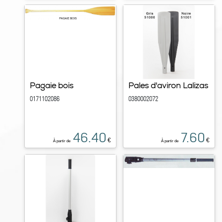
Pagaie bois
Pales d'aviron Lalizas
0171102086
0380002072
46.40
7.60
€
€
À partir de
À partir de