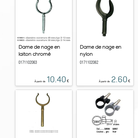
Dame de nage en
Dame de nage en
laiton chromé
nylon
0171102063
0171102062
10.40
2.60
€
€
À partir de
À partir de