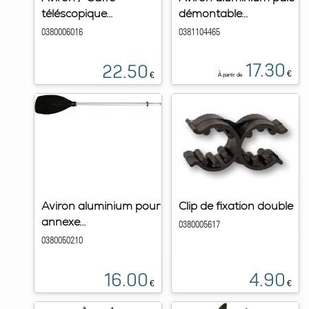
téléscopique...
démontable...
0380006016
0381104465
17.30
22.50
€
€
À partir de
Aviron aluminium pour
Clip de fixation double
annexe...
0380005617
0380050210
16.00
4.90
€
€