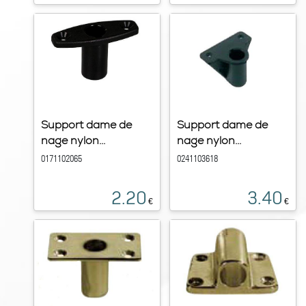
Support dame de
Support dame de
nage nylon...
nage nylon...
0171102065
0241103618
2.20
3.40
€
€