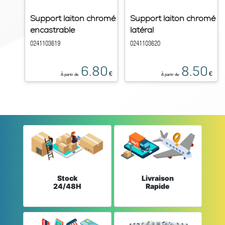
Support laiton chromé
Support laiton chromé
encastrable
latéral
0241103619
0241103620
6.80
8.50
€
€
À partir de
À partir de
Stock
Livraison
24/48H
Rapide