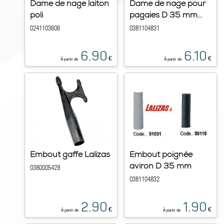
Dame de nage laiton
Dame de nage pour
poli
pagaies D 35 mm...
0241103606
0381104831
6.90
6.10
€
€
À partir de
À partir de
Embout gaffe Lalizas
Embout poignée
aviron D 35 mm
0380005429
0381104832
2.90
1.90
€
€
À partir de
À partir de