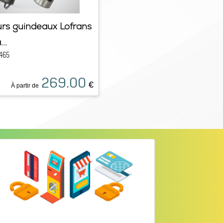
rs guindeaux Lofrans
..
465
269.00
€
À partir de