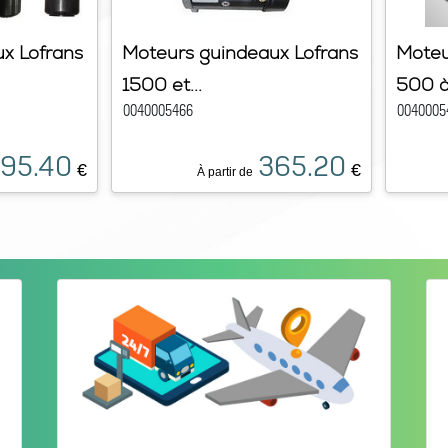
x Lofrans
Moteurs guindeaux Lofrans
Moteu
1500 et...
500 à.
0040005466
0040005
95.40
365.20
€
€
À partir de