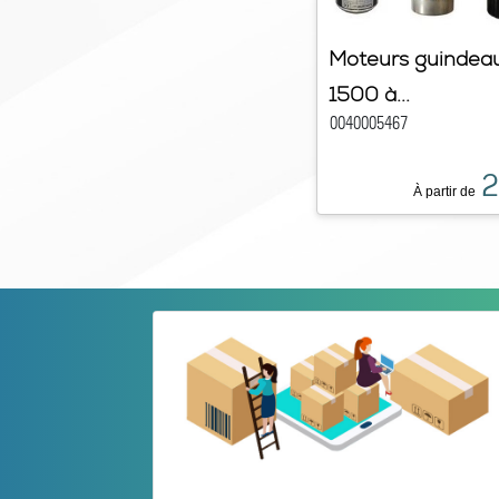
Moteurs guindeau
1500 à...
0040005467
2
À partir de