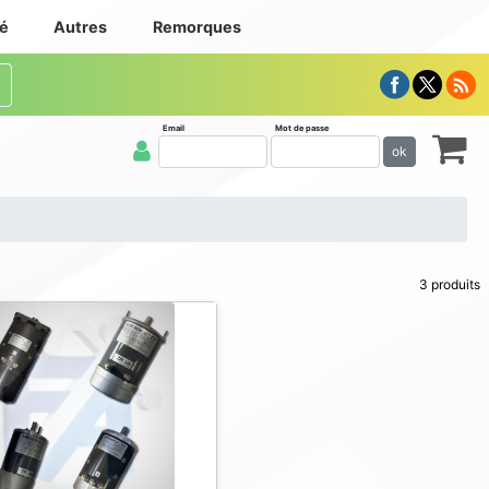
té
Autres
Remorques
Email
Mot de passe
ok
3 produits