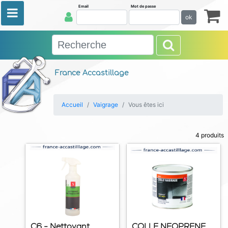
Email
Mot de passe
ok
France Accastillage
Accueil
Vaigrage
Vous êtes ici
4 produits
C6 - Nettoyant
COLLE NEOPRENE