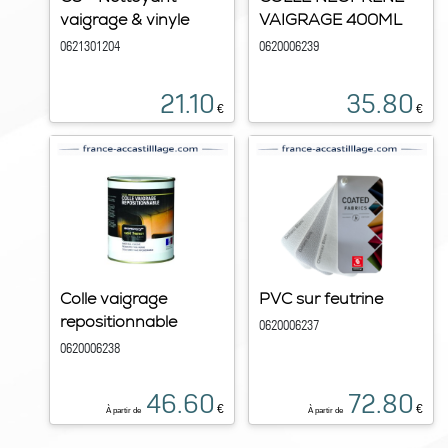
vaigrage & vinyle
VAIGRAGE 400ML
0621301204
0620006239
21.10
35.80
€
€
Colle vaigrage
PVC sur feutrine
repositionnable
0620006237
0620006238
46.60
72.80
€
€
À partir de
À partir de