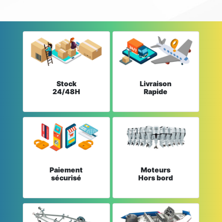
Stock
Livraison
24/48H
Rapide
Paiement
Moteurs
sécurisé
Hors bord