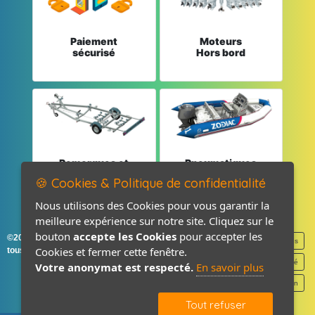
Paiement
Moteurs
sécurisé
Hors bord
Remorques et
Pneumatiques
Pièces détachées
et Pièces
🍪 Cookies & Politique de confidentialité
Nous utilisons des Cookies pour vous garantir la
meilleure expérience sur notre site. Cliquez sur le
bouton
accepte les Cookies
pour accepter les
©2026-2027 France Accastillage
Mentions légales
Cookies et fermer cette fenêtre.
tous droits réservés
Politique de confidentialité
Votre anonymat est respecté.
En savoir plus
Contact / Plan
Tout refuser