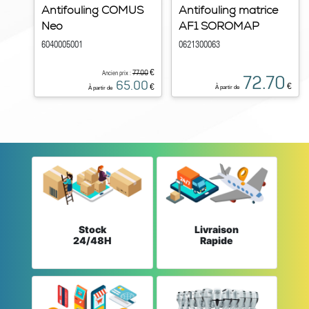
Antifouling COMUS
Antifouling matrice
Neo
AF1 SOROMAP
6040005001
0621300063
€
77.00
Ancien prix :
72.70
65.00
€
€
À partir de
À partir de
Stock
Livraison
24/48H
Rapide