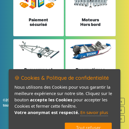
Paiement
Moteurs
sécurisé
Hors bord
Remorques et
Pneumatiques
Pièces détachées
et Pièces
🍪 Cookies & Politique de confidentialité
Nous utilisons des Cookies pour vous garantir la
meilleure expérience sur notre site. Cliquez sur le
bouton
accepte les Cookies
pour accepter les
©2026-2027 France Accastillage
Mentions légales
Cookies et fermer cette fenêtre.
tous droits réservés
Politique de confidentialité
Votre anonymat est respecté.
En savoir plus
Contact / Plan
Tout refuser