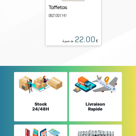
Taffetas
0621301141
22.00
€
À partir de
Stock
Livraison
24/48H
Rapide