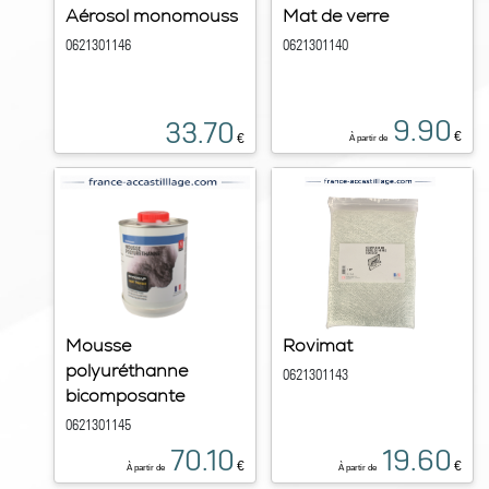
Aérosol monomouss
Mat de verre
0621301146
0621301140
9.90
33.70
€
€
À partir de
Mousse
Rovimat
polyuréthanne
0621301143
bicomposante
0621301145
70.10
19.60
€
€
À partir de
À partir de