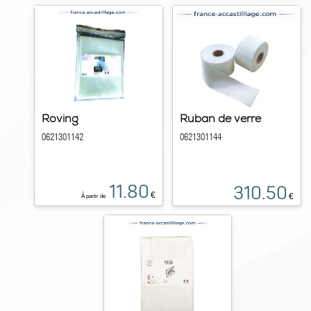
Roving
Ruban de verre
0621301142
0621301144
11.80
310.50
€
€
À partir de