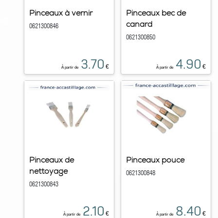
Pinceaux à vernir
Pinceaux bec de
canard
0621300846
0621300850
3.70
4.90
€
€
À partir de
À partir de
Pinceaux de
Pinceaux pouce
nettoyage
0621300848
0621300843
2.10
8.40
€
€
À partir de
À partir de