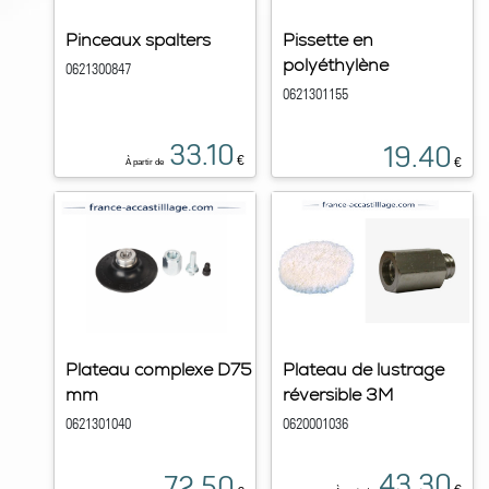
Pinceaux spalters
Pissette en
polyéthylène
0621300847
0621301155
33.10
19.40
€
€
À partir de
Plateau complexe D75
Plateau de lustrage
mm
réversible 3M
0621301040
0620001036
43.30
72.50