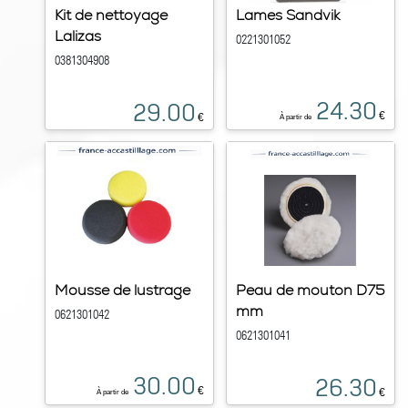
Kit de nettoyage
Lames Sandvik
Lalizas
0221301052
0381304908
24.30
29.00
€
€
À partir de
Mousse de lustrage
Peau de mouton D75
mm
0621301042
0621301041
30.00
26.30
€
€
À partir de