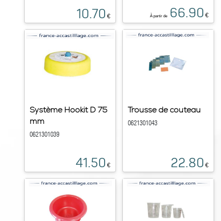
66.90
10.70
€
€
À partir de
Système Hookit D 75
Trousse de couteau
mm
0621301043
0621301039
41.50
22.80
€
€