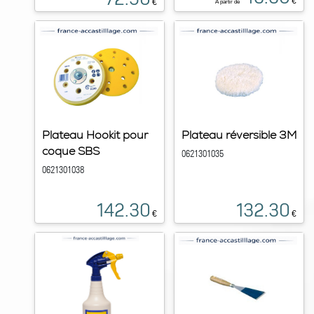
€
€
À partir de
Plateau Hookit pour
Plateau réversible 3M
coque SBS
0621301035
0621301038
142.30
132.30
€
€