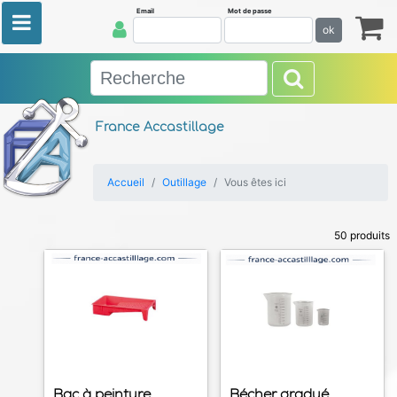
Email
Mot de passe
ok
France Accastillage
Accueil
Outillage
Vous êtes ici
50 produits
Bac à peinture
Bécher gradué