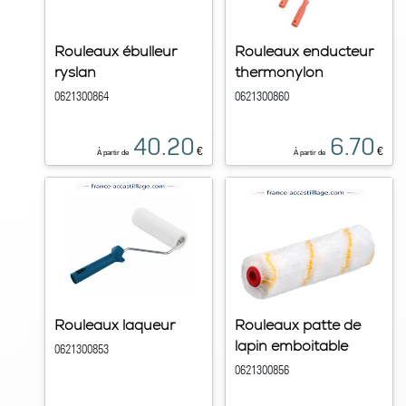
Rouleaux ébulleur
Rouleaux enducteur
ryslan
thermonylon
0621300864
0621300860
40.20
6.70
€
€
À partir de
À partir de
Rouleaux laqueur
Rouleaux patte de
lapin emboitable
0621300853
0621300856