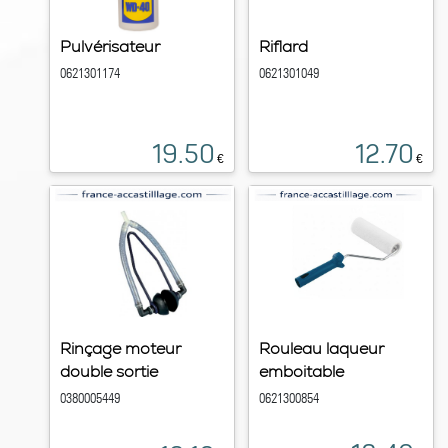
Pulvérisateur
Riflard
0621301174
0621301049
19.50
12.70
€
€
Rinçage moteur
Rouleau laqueur
double sortie
emboitable
0380005449
0621300854