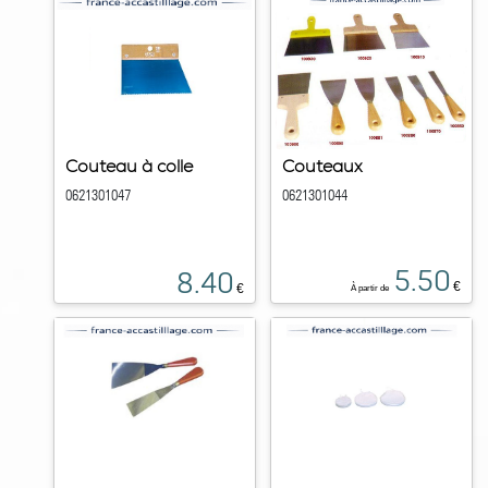
Couteau à colle
Couteaux
0621301047
0621301044
5.50
8.40
€
€
À partir de