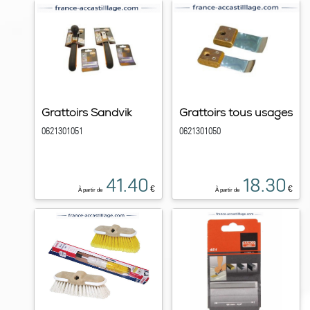
Grattoirs Sandvik
Grattoirs tous usages
0621301051
0621301050
41.40
18.30
€
€
À partir de
À partir de