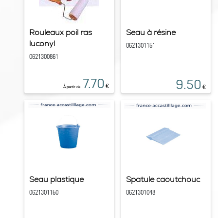
Rouleaux poil ras
Seau à résine
luconyl
0621301151
0621300861
7.70
9.50
€
€
À partir de
Seau plastique
Spatule caoutchouc
0621301150
0621301048