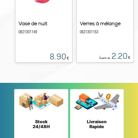
Vase de nuit
Verres à mélange
0621301149
0621301153
2.20
8.90
€
€
À partir de
Stock
Livraison
24/48H
Rapide