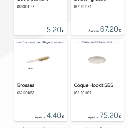
0620001148
0621301154
67.20
5.20
€
€
À partir de
Brosses
Coque Hookit SBS
0621301053
0621301037
4.40
75.20
€
€
À partir de
À partir de