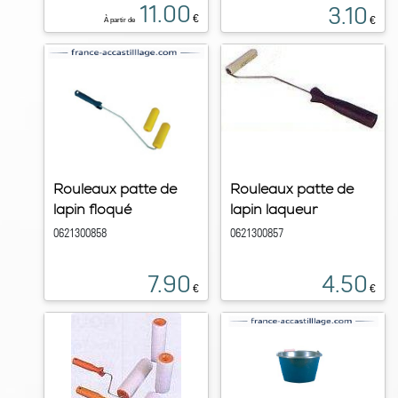
11.00
3.10
€
€
À partir de
Rouleaux patte de
Rouleaux patte de
lapin floqué
lapin laqueur
0621300858
0621300857
7.90
4.50
€
€