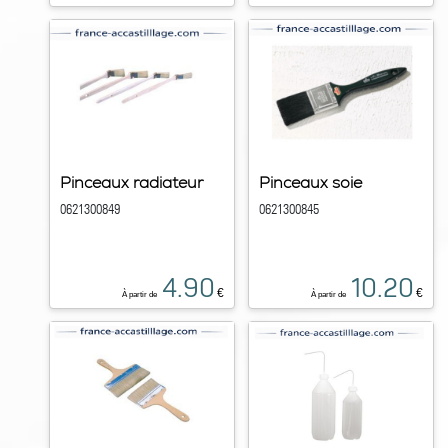
Pinceaux radiateur
Pinceaux soie
0621300849
0621300845
4.90
10.20
€
€
À partir de
À partir de