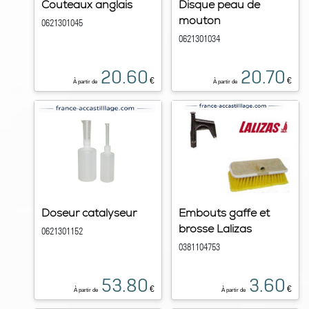
Couteaux anglais
Disque peau de
mouton
0621301045
0621301034
20.60
20.70
€
€
À partir de
À partir de
Doseur catalyseur
Embouts gaffe et
brosse Lalizas
0621301152
0381104753
53.80
3.60
€
€
À partir de
À partir de