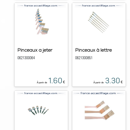
Pinceaux a jeter
Pinceaux à lettre
0621300064
0621300851
1.60
3.30
€
€
À partir de
À partir de