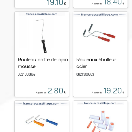
18.40
19.10
€
€
À partir de
Rouleau patte de lapin
Rouleaux ébulleur
mousse
acier
0621300859
0621300863
2.80
19.20
€
€
À partir de
À partir de