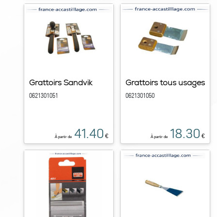
Grattoirs Sandvik
Grattoirs tous usages
0621301051
0621301050
41.40
18.30
€
€
À partir de
À partir de