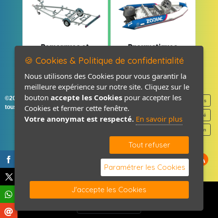
Remorques et
Pneumatiques
Pièces détachées
et Pièces
🍪 Cookies & Politique de confidentialité
Nous utilisons des Cookies pour vous garantir la
meilleure expérience sur notre site. Cliquez sur le
bouton
accepte les Cookies
pour accepter les
©2026-2027 France Accastillage
Mentions légales
Cookies et fermer cette fenêtre.
tous droits réservés
Politique de confidentialité
Votre anonymat est respecté.
En savoir plus
Contact / Plan
Tout refuser
Paramétrer les Cookies
J'accepte les Cookies