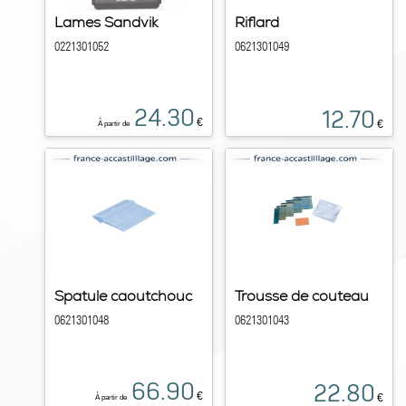
Lames Sandvik
Riflard
0221301052
0621301049
24.30
12.70
€
€
À partir de
Spatule caoutchouc
Trousse de couteau
0621301048
0621301043
66.90
22.80
€
€
À partir de