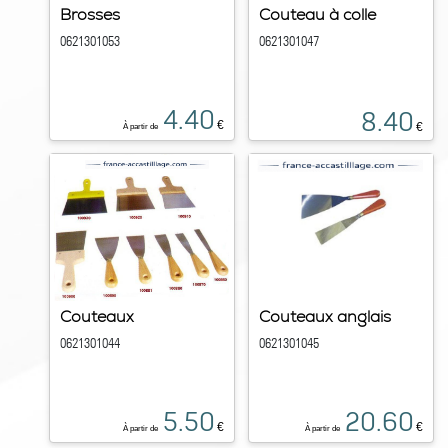
Brosses
Couteau à colle
0621301053
0621301047
4.40
8.40
€
€
À partir de
Couteaux
Couteaux anglais
0621301044
0621301045
5.50
20.60
€
€
À partir de
À partir de