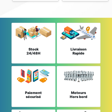
Stock
Livraison
24/48H
Rapide
Paiement
Moteurs
sécurisé
Hors bord