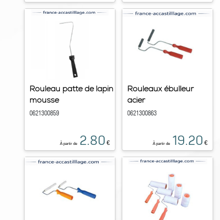
Rouleau patte de lapin
Rouleaux ébulleur
mousse
acier
0621300859
0621300863
2.80
19.20
€
€
À partir de
À partir de