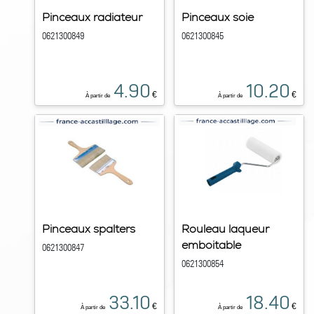
Pinceaux radiateur
Pinceaux soie
0621300849
0621300845
4.90
10.20
€
€
À partir de
À partir de
Pinceaux spalters
Rouleau laqueur
emboitable
0621300847
0621300854
33.10
18.40
€
€
À partir de
À partir de