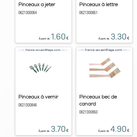
Pinceaux a jeter
Pinceaux à lettre
0621300064
0621300851
1.60
3.30
€
€
À partir de
À partir de
Pinceaux à vernir
Pinceaux bec de
canard
0621300846
0621300850
3.70
4.90
€
€
À partir de
À partir de