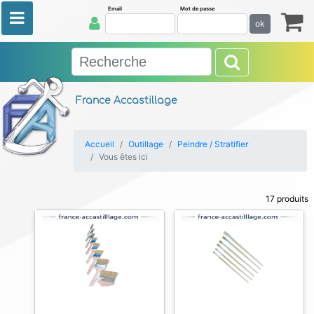
Email
Mot de passe
ok
France Accastillage
Accueil
Outillage
Peindre / Stratifier
Vous êtes ici
17 produits