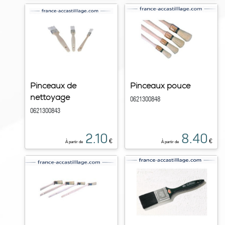
Pinceaux de
Pinceaux pouce
nettoyage
0621300848
0621300843
2.10
8.40
€
€
À partir de
À partir de