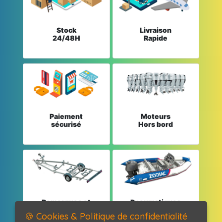
Stock
Livraison
24/48H
Rapide
Paiement
Moteurs
sécurisé
Hors bord
Remorques et
Pneumatiques
Pièces détachées
et Pièces
🍪 Cookies & Politique de confidentialité