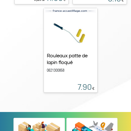
€
À partir de
Rouleaux patte de
lapin floqué
0621300858
7.90
€