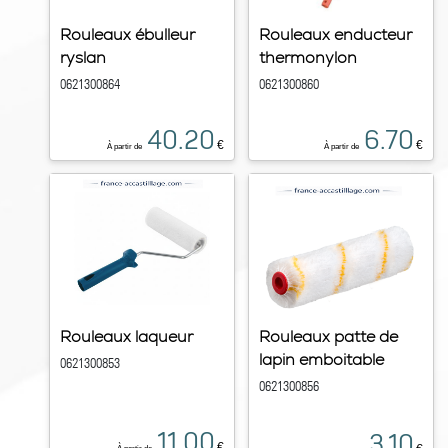
Rouleaux ébulleur
Rouleaux enducteur
ryslan
thermonylon
0621300864
0621300860
40.20
6.70
€
€
À partir de
À partir de
Rouleaux laqueur
Rouleaux patte de
lapin emboitable
0621300853
0621300856
11.00
3.10
€