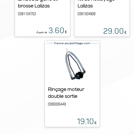
brosse Lalizas
Lalizas
0381104753
0381304908
3.60
29.00
€
€
À partir de
Rinçage moteur
double sortie
0380005449
19.10
€