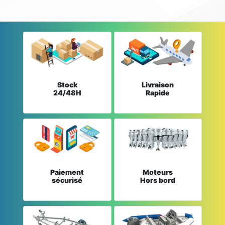
Stock
Livraison
24/48H
Rapide
Paiement
Moteurs
sécurisé
Hors bord