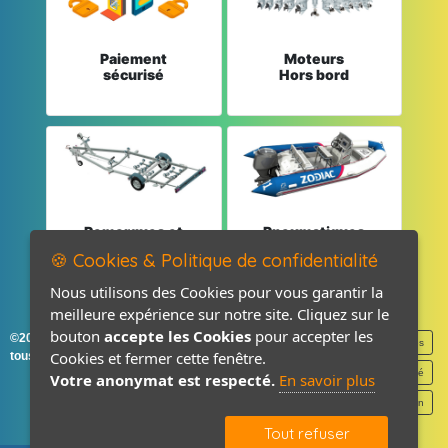
Paiement
Moteurs
sécurisé
Hors bord
Remorques et
Pneumatiques
Pièces détachées
et Pièces
🍪 Cookies & Politique de confidentialité
Nous utilisons des Cookies pour vous garantir la
meilleure expérience sur notre site. Cliquez sur le
bouton
accepte les Cookies
pour accepter les
©2026-2027 France Accastillage
Mentions légales
Cookies et fermer cette fenêtre.
tous droits réservés
Politique de confidentialité
Votre anonymat est respecté.
En savoir plus
Contact / Plan
Tout refuser