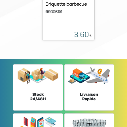
Briquette barbecue
9990005301
3.60
€
Stock
Livraison
24/48H
Rapide