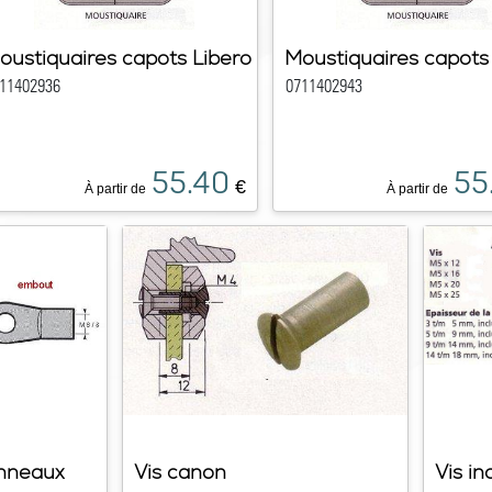
oustiquaires capots Libero
Moustiquaires capots
11402936
0711402943
55.40
55
€
À partir de
À partir de
anneaux
Vis canon
Vis in