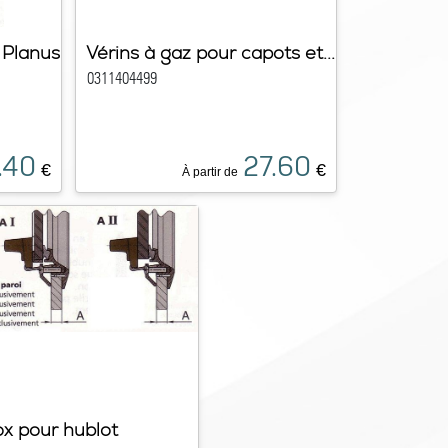
 Planus
Vérins à gaz pour capots et...
0311404499
.40
27.60
€
€
À partir de
ox pour hublot