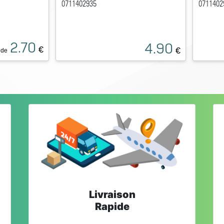
0711402935
0711402
2.70
4.90
€
€
 de
Livraison
Rapide