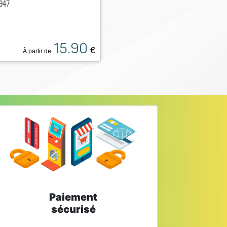
947
15.90
€
À partir de
Paiement
sécurisé