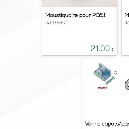
Moustiquaire pour PQ51
M
0710005837
07
21.00
€
Vérins capots/p