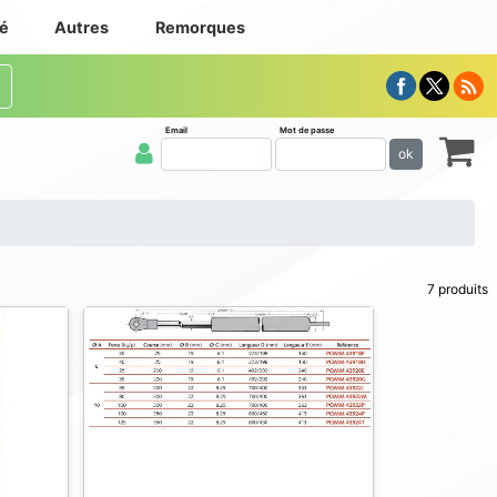
té
Autres
Remorques
Email
Mot de passe
ok
7 produits