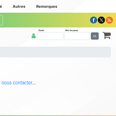
té
Autres
Remorques
Email
Mot de passe
ok
z nous contacter
...