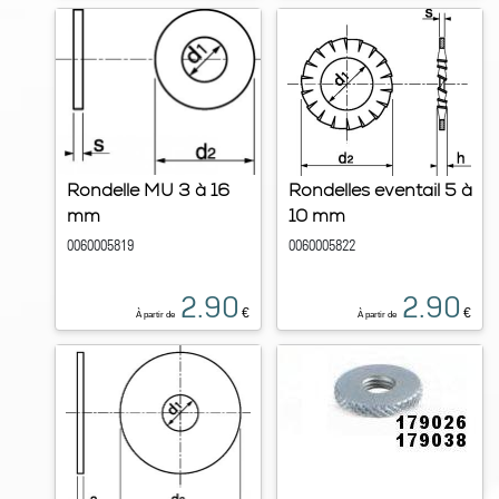
Rondelle MU 3 à 16
Rondelles eventail 5 à
mm
10 mm
0060005819
0060005822
2.90
2.90
€
€
À partir de
À partir de