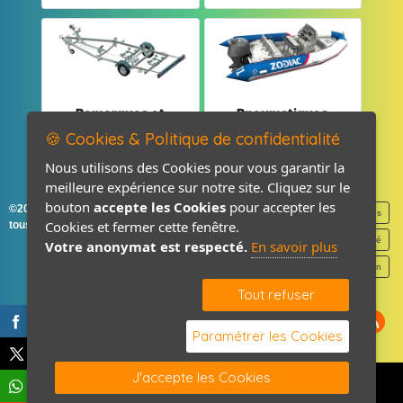
Remorques et
Pneumatiques
Pièces détachées
et Pièces
🍪 Cookies & Politique de confidentialité
Nous utilisons des Cookies pour vous garantir la
meilleure expérience sur notre site. Cliquez sur le
bouton
accepte les Cookies
pour accepter les
©2026-2027 France Accastillage
Mentions légales
Cookies et fermer cette fenêtre.
tous droits réservés
Politique de confidentialité
Votre anonymat est respecté.
En savoir plus
Contact / Plan
Tout refuser
Paramétrer les Cookies
J'accepte les Cookies