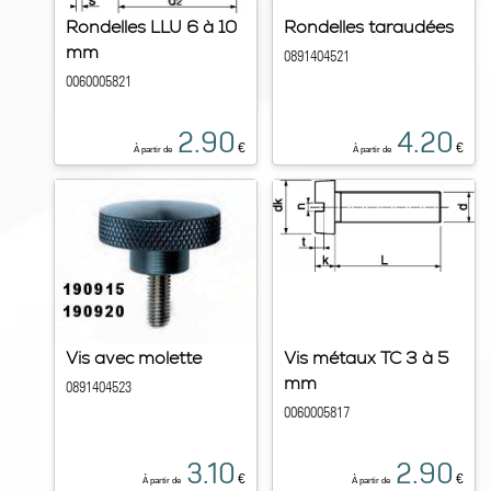
Rondelles LLU 6 à 10
Rondelles taraudées
mm
0891404521
0060005821
2.90
4.20
€
€
À partir de
À partir de
Vis avec molette
Vis métaux TC 3 à 5
mm
0891404523
0060005817
3.10
2.90
€
€
À partir de
À partir de