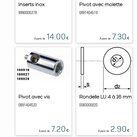
Inserts inox
Pivot avec molette
9990005379
0891404519
14.00
7.30
€
€
À partir de
À partir de
Pivot avec vis
Rondelle LU 4 à 16 mm
0891404520
0060005820
7.20
2.90
€
€
À partir de
À partir de