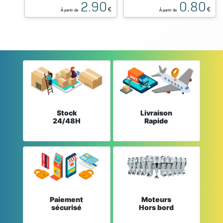
2.90
0.80
€
€
À partir de
À partir de
Stock
Livraison
24/48H
Rapide
Paiement
Moteurs
sécurisé
Hors bord