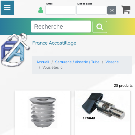
Email
Mot de passe
ok
France Accastillage
Accueil
Serrurerie / Visserie / Tube
Visserie
Vous êtes ici
28 produits