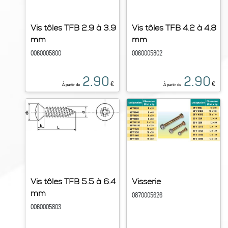
Vis tôles TFB 2.9 à 3.9
Vis tôles TFB 4.2 à 4.8
mm
mm
0060005800
0060005802
2.90
2.90
€
€
À partir de
À partir de
Vis tôles TFB 5.5 à 6.4
Visserie
mm
0870005626
0060005803