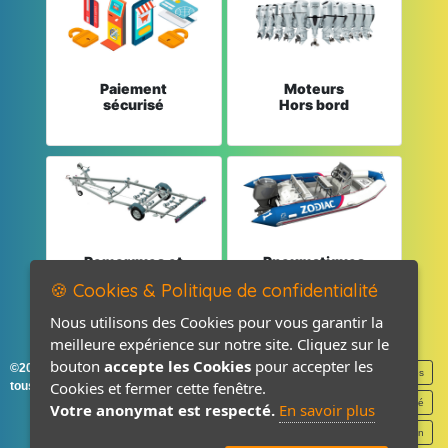
Paiement
Moteurs
sécurisé
Hors bord
Remorques et
Pneumatiques
Pièces détachées
et Pièces
🍪 Cookies & Politique de confidentialité
Nous utilisons des Cookies pour vous garantir la
meilleure expérience sur notre site. Cliquez sur le
bouton
accepte les Cookies
pour accepter les
©2026-2027 France Accastillage
Mentions légales
Cookies et fermer cette fenêtre.
tous droits réservés
Politique de confidentialité
Votre anonymat est respecté.
En savoir plus
Contact / Plan