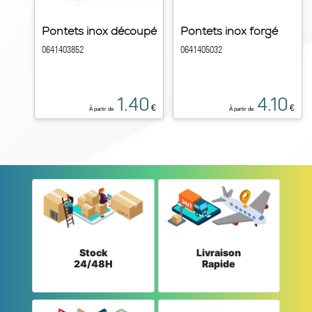
Pontets inox découpé
Pontets inox forgé
0641403852
0641405032
1.40
4.10
€
€
À partir de
À partir de
Stock
Livraison
24/48H
Rapide