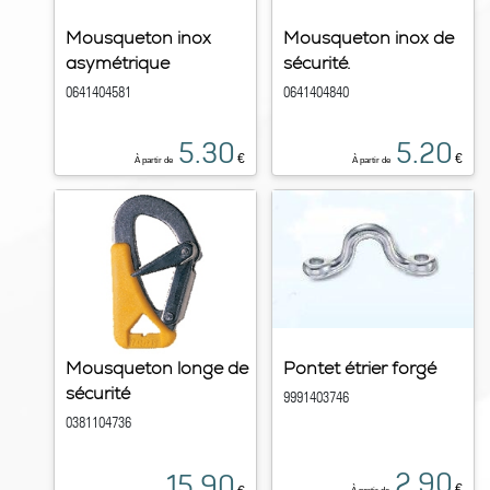
Mousqueton inox
Mousqueton inox de
asymétrique
sécurité.
0641404581
0641404840
5.30
5.20
€
€
À partir de
À partir de
Mousqueton longe de
Pontet étrier forgé
sécurité
9991403746
0381104736
2.90
15.90
€