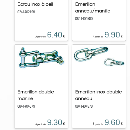
Ecrou inox à oeil
Emerillon
anneau/manille
0241402199
0641404580
6.40
9.90
€
€
À partir de
À partir de
Emerillon double
Emerillon inox double
manille
anneau
0641404579
0641404578
9.30
9.60
€
€
À partir de
À partir de