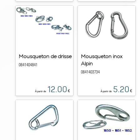
Mousqueton de drisse
Mousqueton inox
Alpin
0641404841
0641403734
12.00
5.20
€
€
À partir de
À partir de