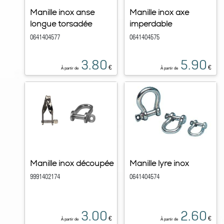
Manille inox anse
Manille inox axe
longue torsadée
imperdable
0641404577
0641404575
3.80
5.90
€
€
À partir de
À partir de
Manille inox découpée
Manille lyre inox
9991402174
0641404574
3.00
2.60
€
€
À partir de
À partir de