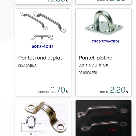
€
À partir de
Pontet rond et plat
Pontet, platine
,anneau inox
0641404848
0310004850
0.70
2.20
€
€
À partir de
À partir de