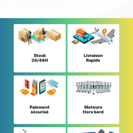
Stock
Livraison
24/48H
Rapide
Paiement
Moteurs
sécurisé
Hors bord