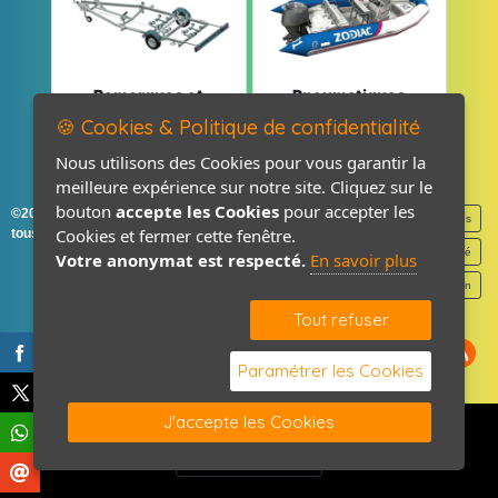
Remorques et
Pneumatiques
Pièces détachées
et Pièces
🍪 Cookies & Politique de confidentialité
Nous utilisons des Cookies pour vous garantir la
meilleure expérience sur notre site. Cliquez sur le
bouton
accepte les Cookies
pour accepter les
©2026-2027 France Accastillage
Mentions légales
Cookies et fermer cette fenêtre.
tous droits réservés
Politique de confidentialité
Votre anonymat est respecté.
En savoir plus
Contact / Plan
Tout refuser
Paramétrer les Cookies
J'accepte les Cookies