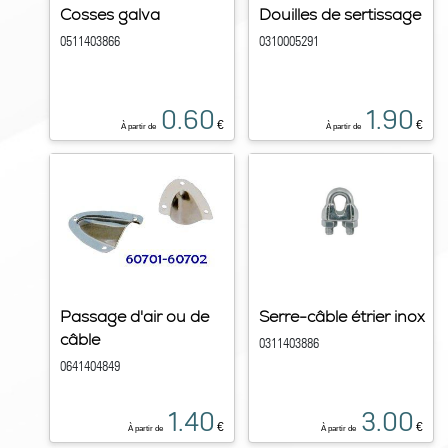
Cosses galva
Douilles de sertissage
0511403866
0310005291
0.60
1.90
€
€
À partir de
À partir de
Passage d'air ou de
Serre-câble étrier inox
câble
0311403886
0641404849
1.40
3.00
€
€
À partir de
À partir de