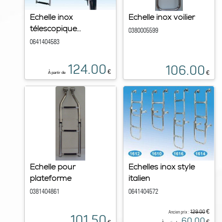
Echelle inox
Echelle inox voilier
télescopique...
0380005599
0641404583
124.00
106.00
€
€
À partir de
Echelle pour
Echelles inox style
plateforme
italien
0381404861
0641404572
€
129.00
Ancien prix :
101.50
60.00