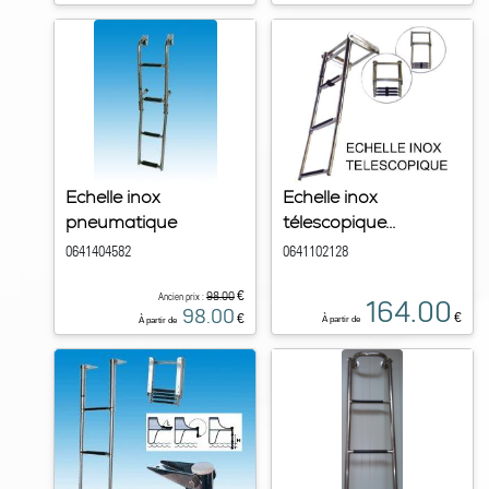
Echelle inox
Echelle inox
pneumatique
télescopique...
0641404582
0641102128
€
98.00
Ancien prix :
164.00
98.00
€
€
À partir de
À partir de