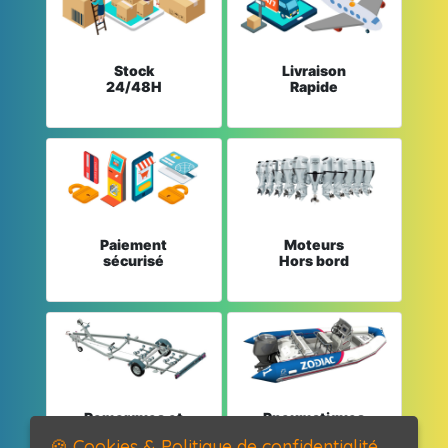
Stock
Livraison
24/48H
Rapide
Paiement
Moteurs
sécurisé
Hors bord
Remorques et
Pneumatiques
Pièces détachées
et Pièces
🍪 Cookies & Politique de confidentialité