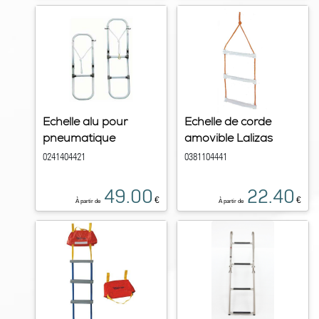
Echelle alu pour
Echelle de corde
pneumatique
amovible Lalizas
0241404421
0381104441
49.00
22.40
€
€
À partir de
À partir de