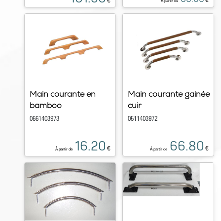
€
€
À partir de
Main courante en
Main courante gainée
bamboo
cuir
0661403973
0511403972
16.20
66.80
€
€
À partir de
À partir de