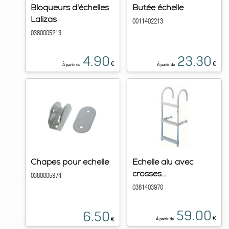
Bloqueurs d'échelles
Butée échelle
Lalizas
0011402213
0380005213
4.90
23.30
€
€
À partir de
À partir de
Chapes pour echelle
Echelle alu avec
crosses...
0380005974
0381403970
59.00
6.50
€
€
À partir de