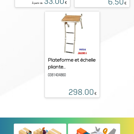
33.00
6.50
€
€
À partir de
Plateforme et échelle
pliante...
0381404860
298.00
€