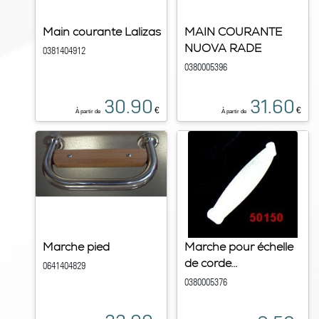
Main courante Lalizas
MAIN COURANTE
NUOVA RADE
0381404912
0380005396
30.90
31.60
€
€
À partir de
À partir de
Marche pied
Marche pour échelle
de corde...
0641404829
0380005376