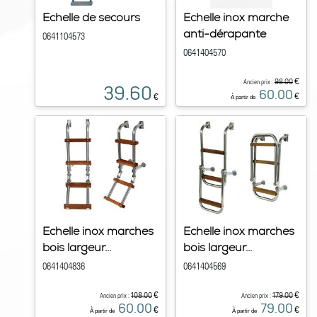
Echelle de secours
Echelle inox marche
anti-dérapante
0641104573
0641404570
€
98.00
Ancien prix :
39.60
60.00
€
€
À partir de
Echelle inox marches
Echelle inox marches
bois largeur...
bois largeur...
0641404836
0641404569
€
€
108.00
179.00
Ancien prix :
Ancien prix :
60.00
79.00
€
€
À partir de
À partir de