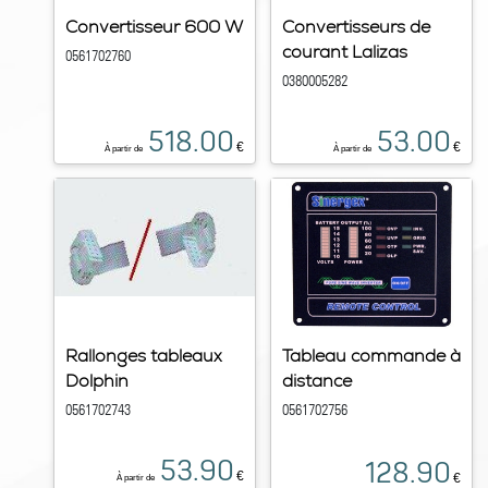
Convertisseur 600 W
Convertisseurs de
courant Lalizas
0561702760
0380005282
518.00
53.00
€
€
À partir de
À partir de
Rallonges tableaux
Tableau commande à
Dolphin
distance
0561702743
0561702756
53.90
128.90
€
€
À partir de