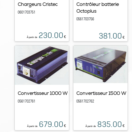
Chargeurs Cristec
Contrôleur batterie
Octoplus
0601703751
0561703756
230.00
381.00
€
€
À partir de
Convertisseur 1000 W
Convertisseur 1500 W
0561702761
0561702762
679.00
835.00
€
€
À partir de
À partir de