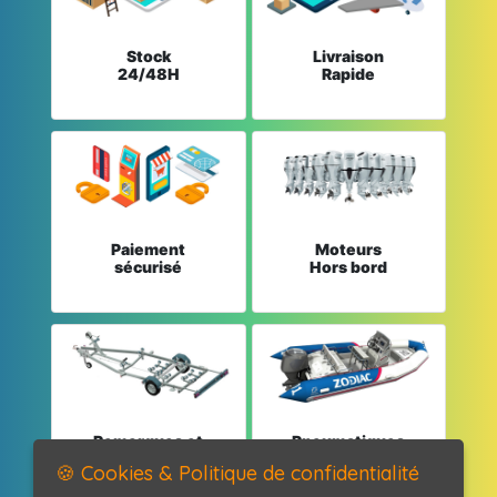
Stock
Livraison
24/48H
Rapide
Paiement
Moteurs
sécurisé
Hors bord
Remorques et
Pneumatiques
Pièces détachées
et Pièces
🍪 Cookies & Politique de confidentialité