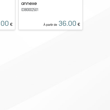
annexe
0380002501
.00
36.00
€
€
À partir de