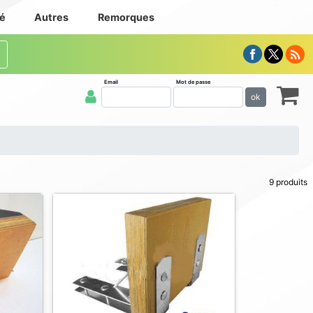
té
Autres
Remorques
Email
Mot de passe
ok
9 produits