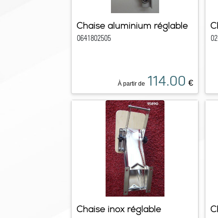
Chaise aluminium réglable
C
0641802505
02
114.00
€
À partir de
Chaise inox réglable
C