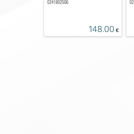
0241802506
02
148.00
€