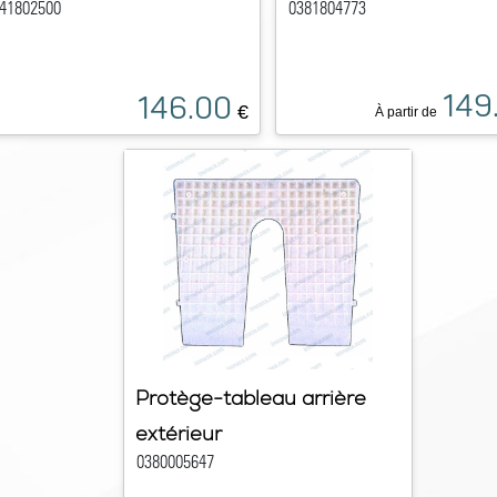
41802500
0381804773
149
146.00
€
À partir de
Protège-tableau arrière
extérieur
0380005647