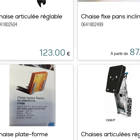
haise articulée réglable
Chaise fixe pans inclin
41802504
0641802499
87
123.00
€
À partir de
haise plate-forme
Chaises articulées ré