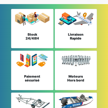
Stock
Livraison
24/48H
Rapide
Paiement
Moteurs
sécurisé
Hors bord