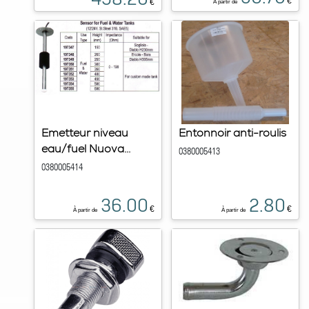
€
€
À partir de
Emetteur niveau
Entonnoir anti-roulis
eau/fuel Nuova...
0380005413
0380005414
36.00
2.80
€
€
À partir de
À partir de