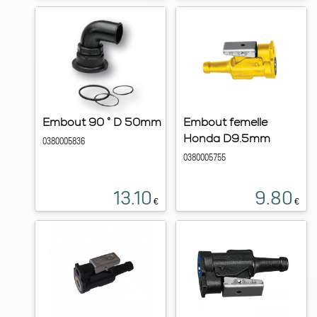
Embout 90 ° D 50mm
Embout femelle
Honda D9.5mm
0380005836
0380005755
13.10
9.80
€
€