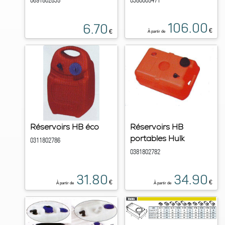
0691802835
0380005471
106.00
6.70
€
€
À partir de
Réservoirs HB éco
Réservoirs HB
portables Hulk
0311802786
0381802782
31.80
34.90
€
€
À partir de
À partir de