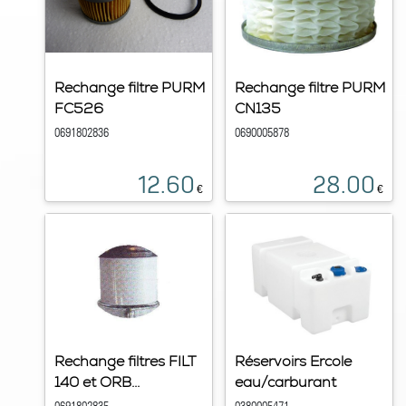
Rechange filtre PURM
Rechange filtre PURM
FC526
CN135
0691802836
0690005878
12.60
28.00
€
€
Rechange filtres FILT
Réservoirs Ercole
140 et ORB...
eau/carburant