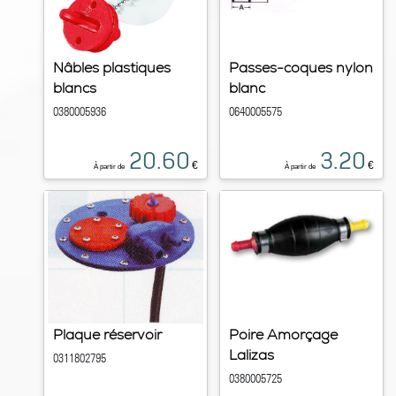
Nâbles plastiques
Passes-coques nylon
blancs
blanc
0380005936
0640005575
20.60
3.20
€
€
À partir de
À partir de
Plaque réservoir
Poire Amorçage
Lalizas
0311802795
0380005725