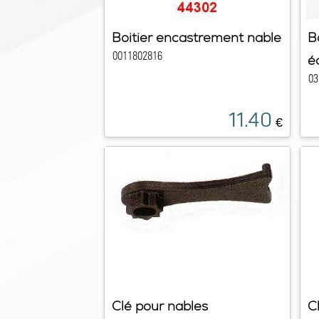
Boitier encastrement nable
B
0011802816
é
03
11.40
€
Clé pour nables
C