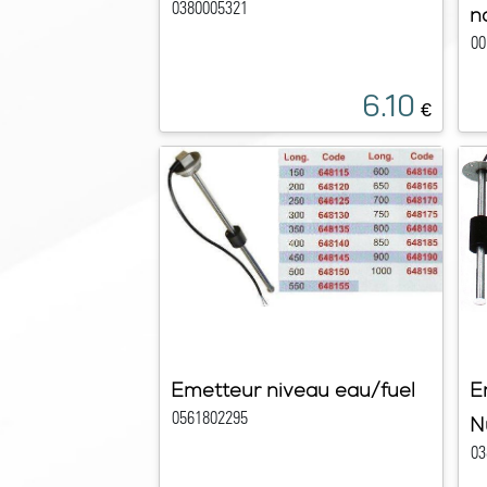
0380005321
n
00
6.10
€
Emetteur niveau eau/fuel
E
0561802295
N
03