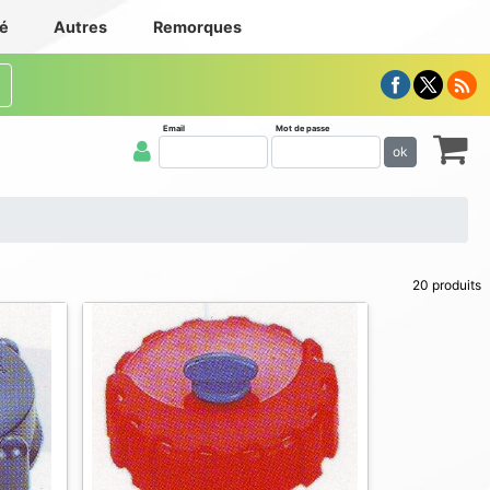
té
Autres
Remorques
Email
Mot de passe
ok
20 produits