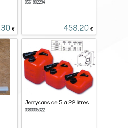
0561802294
.30
458.20
€
€
Jerrycans de 5 à 22 litres
0380005322