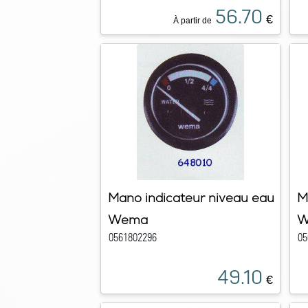
56.70
€
À partir de
Mano indicateur niveau eau
M
Wema
W
0561802296
05
49.10
€