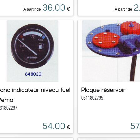
36.00
2
€
À partir de
À partir de
ano indicateur niveau fuel
Plaque réservoir
0311802795
ema
61802297
54.00
57
€