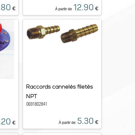
.80
12.90
€
€
À partir de
Raccords cannelés filetés
NPT
0691802841
5.30
.20
€
€
À partir de