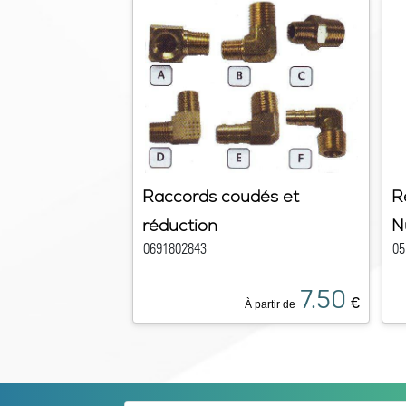
Raccords coudés et
R
réduction
N
0691802843
05
7.50
€
À partir de