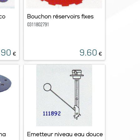
co
Bouchon réservoirs fixes
0311802791
.90
9.60
€
€
ma
Emetteur niveau eau douce