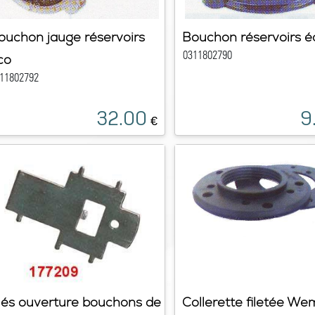
ouchon jauge réservoirs
Bouchon réservoirs é
0311802790
co
11802792
32.00
9
€
lés ouverture bouchons de
Collerette filetée We