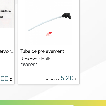
rvoir...
Tube de prélèvement
Réservoir Hulk...
0380005995
5.20
.00
€
€
À partir de