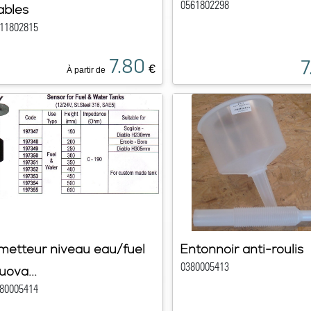
0561802298
ables
11802815
7.80
7
€
À partir de
metteur niveau eau/fuel
Entonnoir anti-roulis
0380005413
uova...
80005414