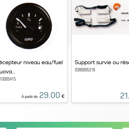
écepteur niveau eau/fuel
Support survie ou rése
0380005318
uova...
10005415
29.00
21
€
À partir de