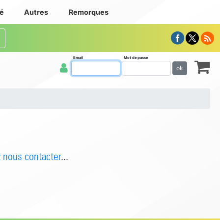
té
Autres
Remorques
Email
Mot de passe
ok
z nous contacter
...